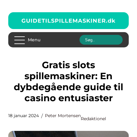
GUIDETILSPILLEMASKINER.
dk
Menu
Gratis slots
spillemaskiner: En
dybdegående guide til
casino entusiaster
18 januar 2024
Peter Mortensen
Redaktionel