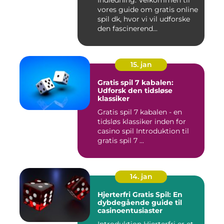
vores guide om gratis online
spil dk, hvor vi vil udforske
den fascinerend...
15. jan
Gratis spil 7 kabalen:
Udforsk den tidsløse
klassiker
Gratis spil 7 kabalen - en
tidsløs klassiker inden for
casino spil Introduktion til
gratis spil 7 ...
14. jan
Hjerterfri Gratis Spil: En
dybdegående guide til
casinoentusiaster
Introduktion Hjerterfri er et