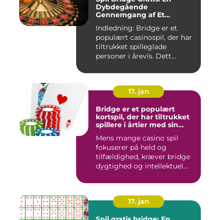
Dybdegående
Gennemgang af Et
Fascinerende Casinospil
Indledning: Bridge er et
populært casinospil, der har
tiltrukket spilleglade
personer i årevis. Dett...
17. jan
Bridge er et populært
kortspil, der har tiltrukket
spillere i årtier med sin
kompleksitet og
Mens mange casino spil
strategiske natur
fokuserer på held og
tilfældighed, kræver bridge
dygtighed og intellektuel
fæ...
17. jan
Spil gratis bridge: En