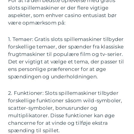
For at få den bedste oplevelse med gratis
slots spillemaskiner er der flere vigtige
aspekter, som enhver casino entusiast bør
være opmærksom på:
1. Temaer: Gratis slots spillemaskiner tilbyder
forskellige temaer, der spænder fra klassiske
frugtmaskiner til populære film og tv-serier.
Det er vigtigt at vælge et tema, der passer til
ens personlige præferencer for at øge
spændingen og underholdningen.
2. Funktioner: Slots spillemaskiner tilbyder
forskellige funktioner såsom wild-symboler,
scatter-symboler, bonusrunder og
multiplikatorer. Disse funktioner kan øge
chancerne for at vinde og tilføje ekstra
spænding til spillet.