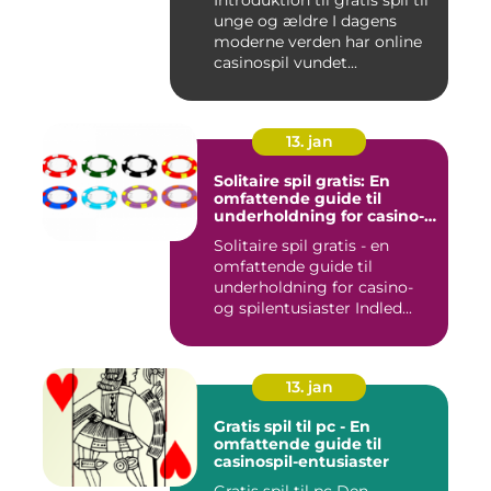
unge og ældre I dagens
moderne verden har online
casinospil vundet...
13. jan
Solitaire spil gratis: En
omfattende guide til
underholdning for casino-
og spilentusiaster
Solitaire spil gratis - en
omfattende guide til
underholdning for casino-
og spilentusiaster Indled...
13. jan
Gratis spil til pc - En
omfattende guide til
casinospil-entusiaster
Gratis spil til pc Den