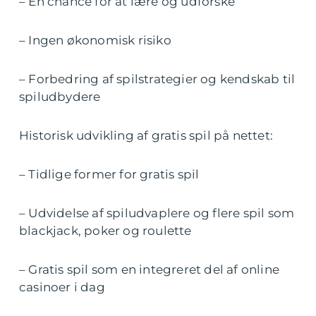
– En chance for at lære og udforske
– Ingen økonomisk risiko
– Forbedring af spilstrategier og kendskab til
spiludbydere
Historisk udvikling af gratis spil på nettet:
– Tidlige former for gratis spil
– Udvidelse af spiludvaplere og flere spil som
blackjack, poker og roulette
– Gratis spil som en integreret del af online
casinoer i dag