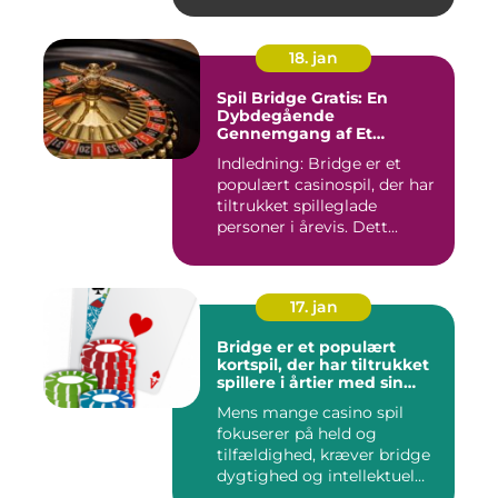
18. jan
Spil Bridge Gratis: En
Dybdegående
Gennemgang af Et
Fascinerende Casinospil
Indledning: Bridge er et
populært casinospil, der har
tiltrukket spilleglade
personer i årevis. Dett...
17. jan
Bridge er et populært
kortspil, der har tiltrukket
spillere i årtier med sin
kompleksitet og
Mens mange casino spil
strategiske natur
fokuserer på held og
tilfældighed, kræver bridge
dygtighed og intellektuel
fæ...