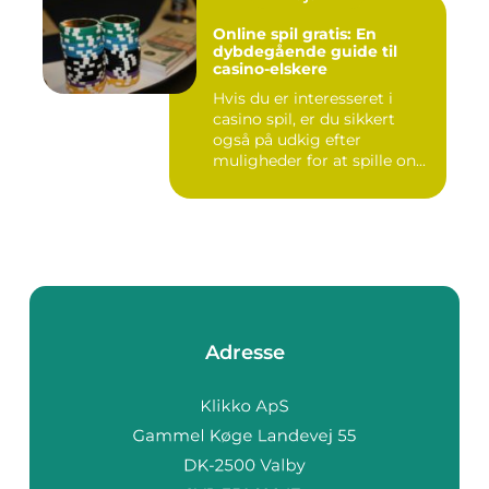
Online spil gratis: En
dybdegående guide til
casino-elskere
Hvis du er interesseret i
casino spil, er du sikkert
også på udkig efter
muligheder for at spille on...
Adresse