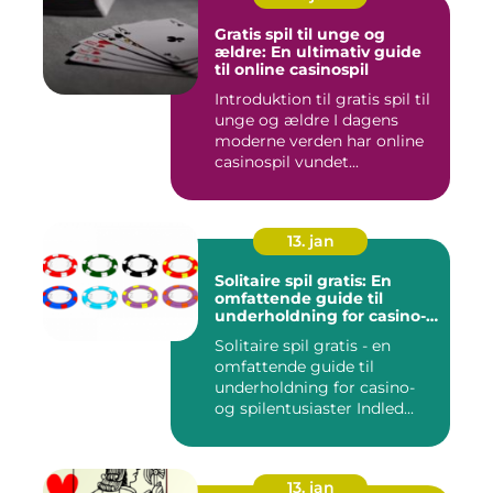
Gratis spil til unge og
ældre: En ultimativ guide
til online casinospil
Introduktion til gratis spil til
unge og ældre I dagens
moderne verden har online
casinospil vundet...
13. jan
Solitaire spil gratis: En
omfattende guide til
underholdning for casino-
og spilentusiaster
Solitaire spil gratis - en
omfattende guide til
underholdning for casino-
og spilentusiaster Indled...
13. jan