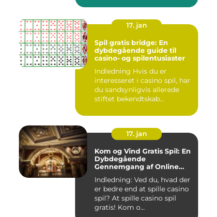
17. jan
Spil gratis bridge: En
dybdegående guide til
casino- og spilentusiaster
Indledning Hvis du er
interesseret i casino spil, har
du sandsynligvis allerede
stiftet bekendtskab...
17. jan
Kom og Vind Gratis Spil: En
Dybdegående
Gennemgang af Online
Casino Spil
Indledning: Ved du, hvad der
er bedre end at spille casino
spil? At spille casino spil
gratis! Kom o...