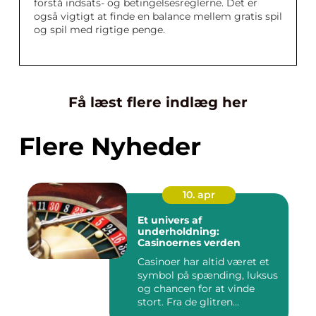
forstå indsats- og betingelsesreglerne. Det er
også vigtigt at finde en balance mellem gratis spil
og spil med rigtige penge.
Få læst flere indlæg her
Flere Nyheder
10. apr
Et univers af
underholdning:
Casinoernes verden
Casinoer har altid været et
symbol på spænding, luksus
og chancen for at vinde
stort. Fra de glitren...