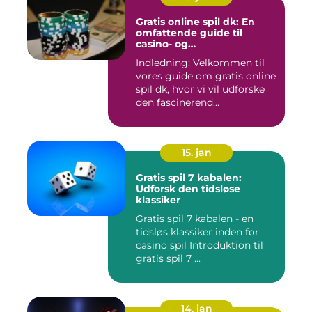
Gratis online spil dk: En
omfattende guide til
casino- og
spilinteresserede
Indledning: Velkommen til
vores guide om gratis online
spil dk, hvor vi vil udforske
den fascinerend...
15. jan
Gratis spil 7 kabalen:
Udforsk den tidsløse
klassiker
Gratis spil 7 kabalen - en
tidsløs klassiker inden for
casino spil Introduktion til
gratis spil 7 ...
14. jan