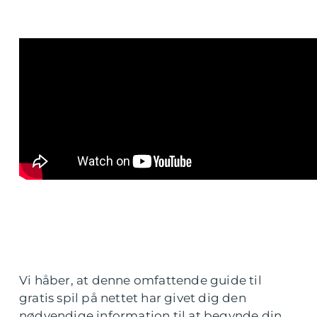
Vi håber, at denne omfattende guide til
gratis spil på nettet har givet dig den
nødvendige information til at begynde din