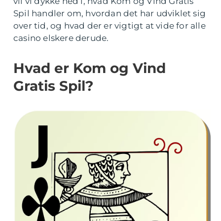
vil vi dykke ned i, hvad Kom og Vind Gratis
Spil handler om, hvordan det har udviklet sig
over tid, og hvad der er vigtigt at vide for alle
casino elskere derude.
Hvad er Kom og Vind
Gratis Spil?