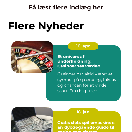
Få læst flere indlæg her
Flere Nyheder
10. apr
Et univers af
underholdning:
Casinoernes verden
Casinoer har altid været et
symbol på spænding, luksus
og chancen for at vinde
stort. Fra de glitren...
18. jan
Gratis slots spillemaskiner:
En dybdegående guide til