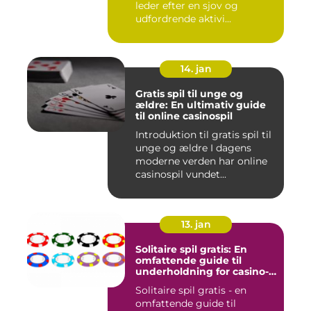
leder efter en sjov og
udfordrende aktivi...
14. jan
Gratis spil til unge og
ældre: En ultimativ guide
til online casinospil
Introduktion til gratis spil til
unge og ældre I dagens
moderne verden har online
casinospil vundet...
13. jan
Solitaire spil gratis: En
omfattende guide til
underholdning for casino-
og spilentusiaster
Solitaire spil gratis - en
omfattende guide til