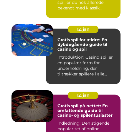
spil, er du nok allerede
bekendt med klassik...
12. jan
Gratis spil for ældre: En
dybdegående guide til
casino og spil
Introduktion: Casino spil er
en populær form for
underholdning, der
tiltrækker spillere i alle
aldre...
12. jan
Gratis spil på nettet: En
omfattende guide til
casino- og spilentusiaster
Indledning: Den stigende
popularitet af online