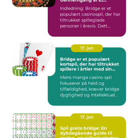
Gennemgang af Et
Fascinerende Casinospil
Indledning: Bridge er et
populært casinospil, der har
tiltrukket spilleglade
personer i årevis. Dett...
17. jan
Bridge er et populært
kortspil, der har tiltrukket
spillere i årtier med sin
kompleksitet og
Mens mange casino spil
strategiske natur
fokuserer på held og
tilfældighed, kræver bridge
dygtighed og intellektuel
fæ...
17. jan
Spil gratis bridge: En
dybdegående guide til