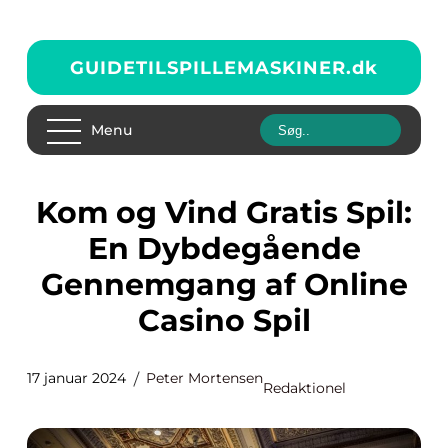
GUIDETILSPILLEMASKINER.
dk
Menu
Kom og Vind Gratis Spil:
En Dybdegående
Gennemgang af Online
Casino Spil
17 januar 2024
Peter Mortensen
Redaktionel