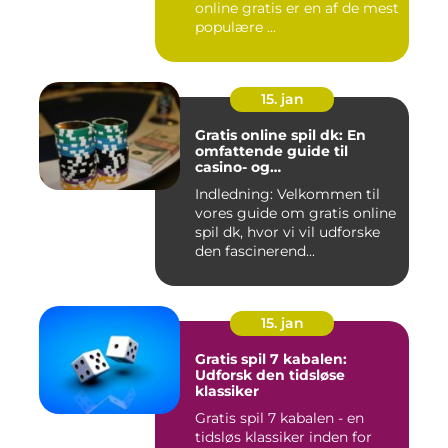
online gratis er en af de mest
populære ...
15. jan
Gratis online spil dk: En
omfattende guide til
casino- og
spilinteresserede
Indledning: Velkommen til
vores guide om gratis online
spil dk, hvor vi vil udforske
den fascinerend...
15. jan
Gratis spil 7 kabalen:
Udforsk den tidsløse
klassiker
Gratis spil 7 kabalen - en
tidsløs klassiker inden for