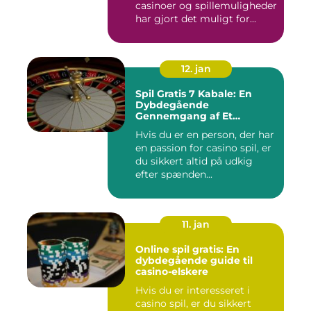
casinoer og spillemuligheder
har gjort det muligt for...
12. jan
Spil Gratis 7 Kabale: En
Dybdegående
Gennemgang af Et
Tidsfordriv Til Casino Spil
Hvis du er en person, der har
Entusiaster
en passion for casino spil, er
du sikkert altid på udkig
efter spænden...
11. jan
Online spil gratis: En
dybdegående guide til
casino-elskere
Hvis du er interesseret i
casino spil, er du sikkert