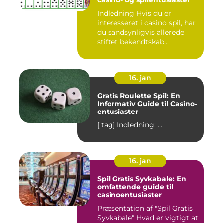
casino- og spilentusiaster
Indledning Hvis du er
interesseret i casino spil, har
du sandsynligvis allerede
stiftet bekendtskab...
16. jan
Gratis Roulette Spil: En
Informativ Guide til Casino-
entusiaster
[ tag] Indledning: ...
16. jan
Spil Gratis Syvkabale: En
omfattende guide til
casinoentusiaster
Præsentation af "Spil Gratis
Syvkabale" Hvad er vigtigt at