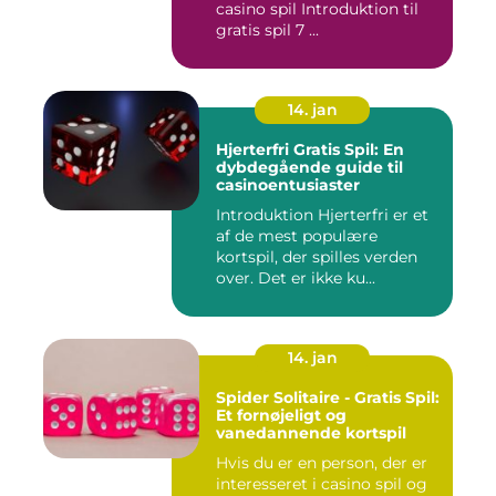
casino spil Introduktion til
gratis spil 7 ...
14. jan
Hjerterfri Gratis Spil: En
dybdegående guide til
casinoentusiaster
Introduktion Hjerterfri er et
af de mest populære
kortspil, der spilles verden
over. Det er ikke ku...
14. jan
Spider Solitaire - Gratis Spil:
Et fornøjeligt og
vanedannende kortspil
Hvis du er en person, der er
interesseret i casino spil og