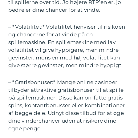
til spillerne over tid. Jo højere RTP’en er, jo
bedre er dine chancer for at vinde.
– *Volatilitet:* Volatilitet henviser til risikoen
og chancerne for at vinde på en
spillemaskine. En spillemaskine med lav
volatilitet vil give hyppigere, men mindre
gevinster, mens en med høj volatilitet kan
give større gevinster, men mindre hyppigt.
– *Gratisbonuser:* Mange online casinoer
tilbyder attraktive gratisbonuser til at spille
på spillemaskiner. Disse kan omfatte gratis
spins, kontantbonusser eller kombinationer
af begge dele. Udnyt disse tilbud for at øge
dine vinderchancer uden at risikere dine
egne penge.