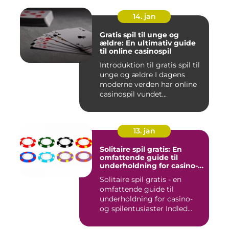
14. jan
Gratis spil til unge og
ældre: En ultimativ guide
til online casinospil
Introduktion til gratis spil til
unge og ældre I dagens
moderne verden har online
casinospil vundet...
13. jan
Solitaire spil gratis: En
omfattende guide til
underholdning for casino-
og spilentusiaster
Solitaire spil gratis - en
omfattende guide til
underholdning for casino-
og spilentusiaster Indled...