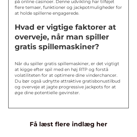
på online casinoer. Denne udvikling har tilføjet
flere temaer, funktioner og jackpotmuligheder for
at holde spillerne engagerede.
Hvad er vigtige faktorer at
overveje, når man spiller
gratis spillemaskiner?
Når du spiller gratis spillemaskiner, er det vigtigt
at kigge efter spil med en høj RTP og forstå
volatiliteten for at optimere dine vinderchancer.
Du bør også udnytte attraktive gratisbonustilbud
og overveje at jagte progressive jackpots for at
øge dine potentielle gevinster.
Få læst flere indlæg her