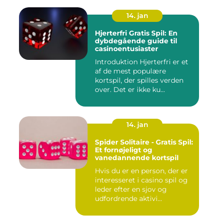
14. jan
Hjerterfri Gratis Spil: En
dybdegående guide til
casinoentusiaster
Introduktion Hjerterfri er et
af de mest populære
kortspil, der spilles verden
over. Det er ikke ku...
14. jan
Spider Solitaire - Gratis Spil:
Et fornøjeligt og
vanedannende kortspil
Hvis du er en person, der er
interesseret i casino spil og
leder efter en sjov og
udfordrende aktivi...