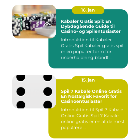
16. jan
Kabaler Gratis Spil: En
Dybdegående Guide til
Casino- og Spilentusiaster
Introduktion til Kabaler
Gratis Spil Kabaler gratis spil
er en populær form for
underholdning blandt...
15. jan
Spil 7 Kabale Online Gratis
En Nostalgisk Favorit for
Casinoentusiaster
Introduktion til Spil 7 Kabale
Online Gratis Spil 7 Kabale
online gratis er en af de mest
populære ...