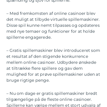
spænding og sjov for spillerne.
– Med fremkomsten af online casinoer blev
det muligt at tilbyde virtuelle spillemaskiner.
Disse spil kunne nemt tilpasses og opdateres
med nye temaer og funktioner for at holde
spillerne engagerede.
– Gratis spillemaskiner blev introduceret som
et resultat af den stigende konkurrence
mellem online casinoer. Udbydere ønskede
at tiltrække flere spillere og gav dem
mulighed for at prøve spillemaskiner uden at
bruge rigtige penge.
– Nu om dage er gratis spillemaskiner bredt
tilgængelige på de fleste online casinoer.
Spillerne kan vælge mellem et stort udvalg af