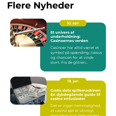
Flere Nyheder
10. apr
Et univers af
underholdning:
Casinoernes verden
Casinoer har altid været et
symbol på spænding, luksus
og chancen for at vinde
stort. Fra de glitren...
18. jan
Gratis slots spillemaskiner:
En dybdegående guide til
casino entusiaster
Det er ingen hemmelighed,
at casino spil er utroligt
populære over hele verden.