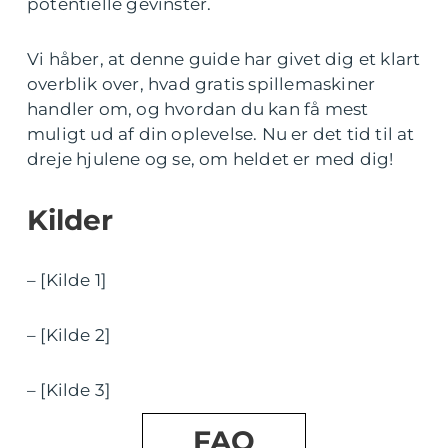
potentielle gevinster.
Vi håber, at denne guide har givet dig et klart
overblik over, hvad gratis spillemaskiner
handler om, og hvordan du kan få mest
muligt ud af din oplevelse. Nu er det tid til at
dreje hjulene og se, om heldet er med dig!
Kilder
– [Kilde 1]
– [Kilde 2]
– [Kilde 3]
FAQ