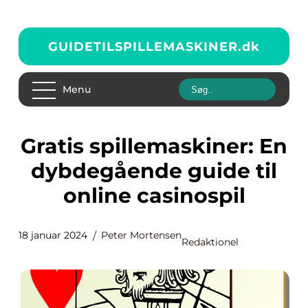
GUIDETILSPILLEMASKINER.
dk
Menu
Gratis spillemaskiner: En
dybdegående guide til
online casinospil
18 januar 2024
Peter Mortensen
Redaktionel