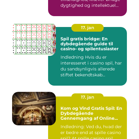
dygtighed og intellektuel
fæ...
17. jan
Spil gratis bridge: En
dybdegående guide til
casino- og spilentusiaster
Indledning Hvis du er
interesseret i casino spil, har
du sandsynligvis allerede
stiftet bekendtskab...
17. jan
Kom og Vind Gratis Spil: En
Dybdegående
Gennemgang af Online
Casino Spil
Indledning: Ved du, hvad der
er bedre end at spille casino
spil? At spille casino spil