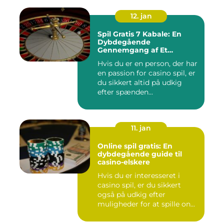
12. jan
Spil Gratis 7 Kabale: En
Dybdegående
Gennemgang af Et
Tidsfordriv Til Casino Spil
Hvis du er en person, der har
Entusiaster
en passion for casino spil, er
du sikkert altid på udkig
efter spænden...
11. jan
Online spil gratis: En
dybdegående guide til
casino-elskere
Hvis du er interesseret i
casino spil, er du sikkert
også på udkig efter
muligheder for at spille on...