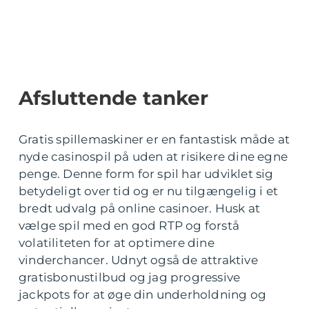
Afsluttende tanker
Gratis spillemaskiner er en fantastisk måde at
nyde casinospil på uden at risikere dine egne
penge. Denne form for spil har udviklet sig
betydeligt over tid og er nu tilgængelig i et
bredt udvalg på online casinoer. Husk at
vælge spil med en god RTP og forstå
volatiliteten for at optimere dine
vinderchancer. Udnyt også de attraktive
gratisbonustilbud og jag progressive
jackpots for at øge din underholdning og