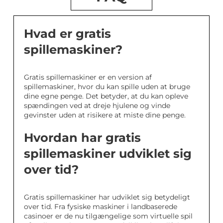
Hvad er gratis
spillemaskiner?
Gratis spillemaskiner er en version af
spillemaskiner, hvor du kan spille uden at bruge
dine egne penge. Det betyder, at du kan opleve
spændingen ved at dreje hjulene og vinde
gevinster uden at risikere at miste dine penge.
Hvordan har gratis
spillemaskiner udviklet sig
over tid?
Gratis spillemaskiner har udviklet sig betydeligt
over tid. Fra fysiske maskiner i landbaserede
casinoer er de nu tilgængelige som virtuelle spil