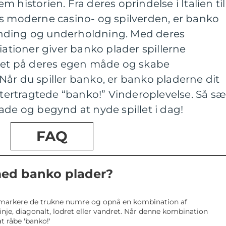
 historien. Fra deres oprindelse i Italien til
ns moderne casino- og spilverden, er banko
nding og underholdning. Med deres
iationer giver banko plader spillerne
llet på deres egen måde og skabe
år du spiller banko, er banko pladerne dit
eftertragtede “banko!” Vinderoplevelse. Så sæ
ade og begynd at nyde spillet i dag!
FAQ
med banko plader?
 markere de trukne numre og opnå en kombination af
nje, diagonalt, lodret eller vandret. Når denne kombination
at råbe 'banko!'