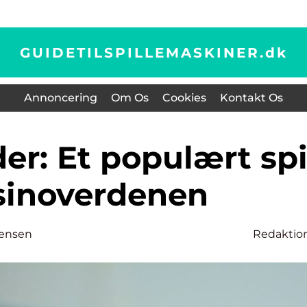
GUIDETILSPILLEMASKINER.
dk
Annoncering
Om Os
Cookies
Kontakt Os
asinoverdenen
tensen
Redaktio