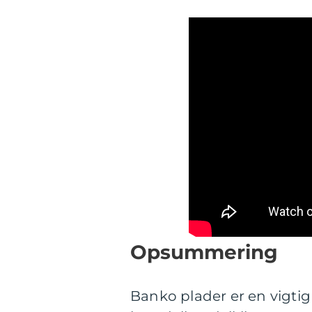
Opsummering
Banko plader er en vigti