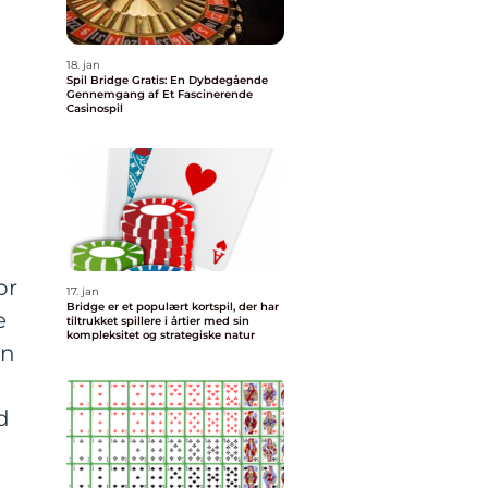
18. jan
Spil Bridge Gratis: En Dybdegående
Gennemgang af Et Fascinerende
Casinospil
or
17. jan
Bridge er et populært kortspil, der har
e
tiltrukket spillere i årtier med sin
kompleksitet og strategiske natur
on
d