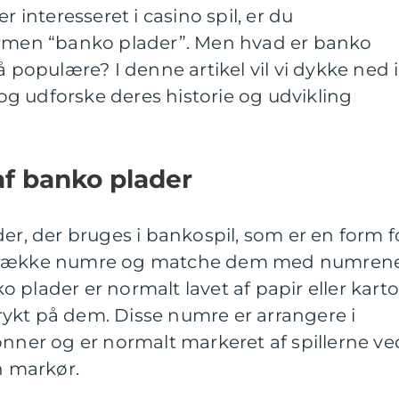
r interesseret i casino spil, er du
ermen “banko plader”. Men hvad er banko
å populære? I denne artikel vil vi dykke ned i
g udforske deres historie og udvikling
af banko plader
der, der bruges i bankospil, som er en form f
 at trække numre og matche dem med numren
 plader er normalt lavet af papir eller kart
ykt på dem. Disse numre er arrangere i
onner og er normalt markeret af spillerne ve
n markør.