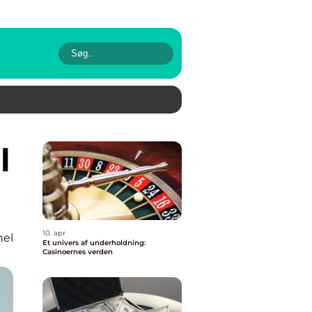
10. apr
nel
Et univers af underholdning:
Casinoernes verden