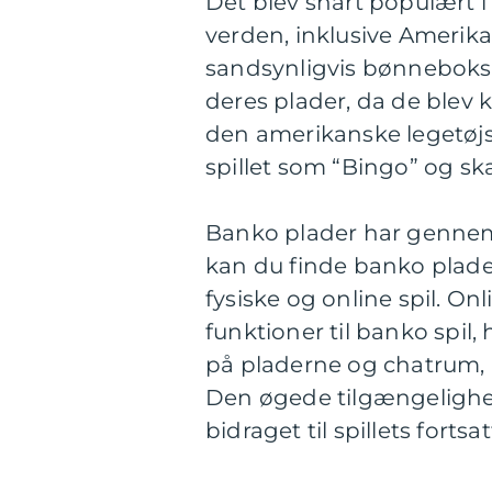
Det blev snart populært i 
verden, inklusive Amerika.
sandsynligvis bønnebokse
deres plader, da de blev ka
den amerikanske legetøj
spillet som “Bingo” og skab
Banko plader har gennemg
kan du finde banko plader 
fysiske og online spil. O
funktioner til banko spi
på pladerne og chatrum, 
Den øgede tilgængeligh
bidraget til spillets fortsa