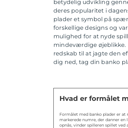
betydelig udvikling gennem
deres popularitet i dage
plader et symbol på spæ
forskellige designs og var
mulighed for at nyde spi
mindeværdige øjeblikke. N
redskab til at jagte den 
dig ned, tag din banko pl
Hvad er formålet 
Formålet med banko plader er at
markerede numre, der danner en li
opnås, vinder spilleren spillet ved 