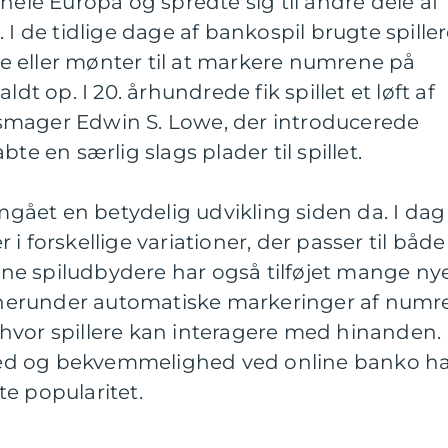
hele Europa og spredte sig til andre dele af
 I de tidlige dage af bankospil brugte spille
 eller mønter til at markere numrene på
ldt op. I 20. århundrede fik spillet et løft af
smager Edwin S. Lowe, der introducerede
te en særlig slags plader til spillet.
ået en betydelig udvikling siden da. I dag
i forskellige variationer, der passer til både
nline spiludbydere har også tilføjet mange ny
l, herunder automatiske markeringer af numr
hvor spillere kan interagere med hinanden.
ed og bekvemmelighed ved online banko h
tte popularitet.