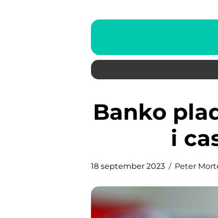
Banko plader: Et populært spil
i c
18 september 2023
Peter Mor