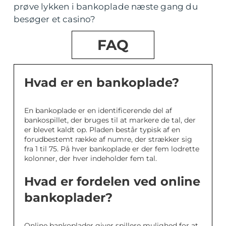
prøve lykken i bankoplade næste gang du
besøger et casino?
FAQ
Hvad er en bankoplade?
En bankoplade er en identificerende del af
bankospillet, der bruges til at markere de tal, der
er blevet kaldt op. Pladen består typisk af en
forudbestemt række af numre, der strækker sig
fra 1 til 75. På hver bankoplade er der fem lodrette
kolonner, der hver indeholder fem tal.
Hvad er fordelen ved online
bankoplader?
Online bankoplader giver spillere mulighed for at