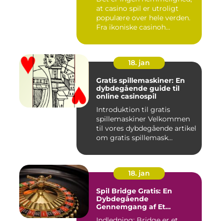
at casino spil er utroligt
populære over hele verden.
Fra ikoniske casinoh...
18. jan
Gratis spillemaskiner: En
dybdegående guide til
online casinospil
Introduktion til gratis
spillemaskiner Velkommen
til vores dybdegående artikel
om gratis spillemask...
18. jan
Spil Bridge Gratis: En
Dybdegående
Gennemgang af Et
Fascinerende Casinospil
Indledning: Bridge er et