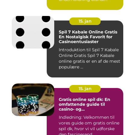
15. jan
Spil 7 Kabale Online Gratis
En Nostalgisk Favorit for
Casinoentusiaster
Introduktion til Spil 7 Kabale
Online Gratis Spil 7 Kabale
online gratis er en af de mest
populære ...
15. jan
Gratis online spil dk: En
omfattende guide til
casino- og
spilinteresserede
Indledning: Velkommen til
vores guide om gratis online
spil dk, hvor vi vil udforske
den fascinerend...