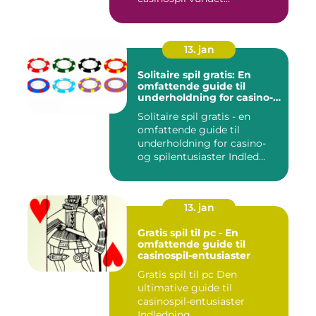
13. jan
Solitaire spil gratis: En
omfattende guide til
underholdning for casino-
og spilentusiaster
Solitaire spil gratis - en
omfattende guide til
underholdning for casino-
og spilentusiaster Indled...
13. jan
Gratis spil til pc - En
omfattende guide til
casinospil-entusiaster
Gratis spil til pc Den
ultimative guide til
casinospil-entusiaster
Indledning ...