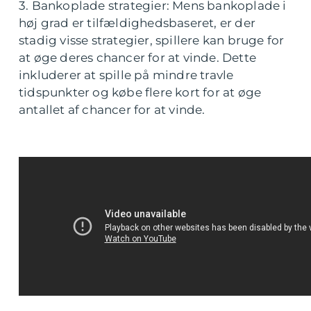
3. Bankoplade strategier: Mens bankoplade i
høj grad er tilfældighedsbaseret, er der
stadig visse strategier, spillere kan bruge for
at øge deres chancer for at vinde. Dette
inkluderer at spille på mindre travle
tidspunkter og købe flere kort for at øge
antallet af chancer for at vinde.