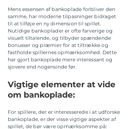
Mens essensen af bankoplade forbliver den
samme, har moderne tilpasninger bidraget
til at tilføje en ny dimension til spillet.
Nutidige bankoplader er ofte farverige og
visuelt tiltalende, og tilbyder spændende
bonusser og præmier for at tiltrække og
fastholde spillernes opmærksomhed. Dette
har gjort bankoplade mere interessant og
sjovere end nogensinde før.
Vigtige elementer at vide
om bankoplade:
For spillere, der er interesserede i at udforske
bankoplade, er der visse vigtige aspekter af
spillet, de bør være opmærksomme på: