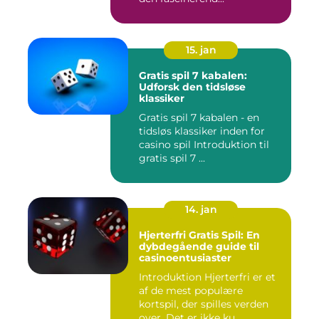
15. jan
Gratis spil 7 kabalen:
Udforsk den tidsløse
klassiker
Gratis spil 7 kabalen - en
tidsløs klassiker inden for
casino spil Introduktion til
gratis spil 7 ...
14. jan
Hjerterfri Gratis Spil: En
dybdegående guide til
casinoentusiaster
Introduktion Hjerterfri er et
af de mest populære
kortspil, der spilles verden
over. Det er ikke ku...