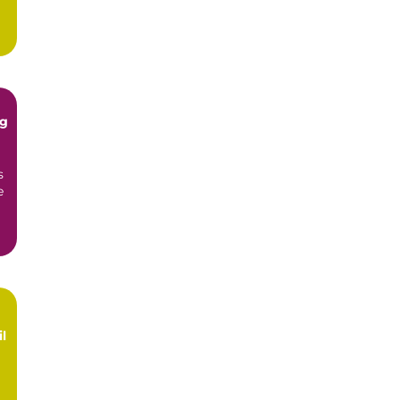
og
s
e
l