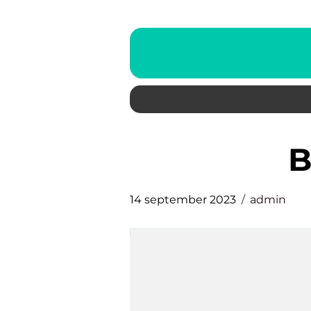
14 september 2023
admin