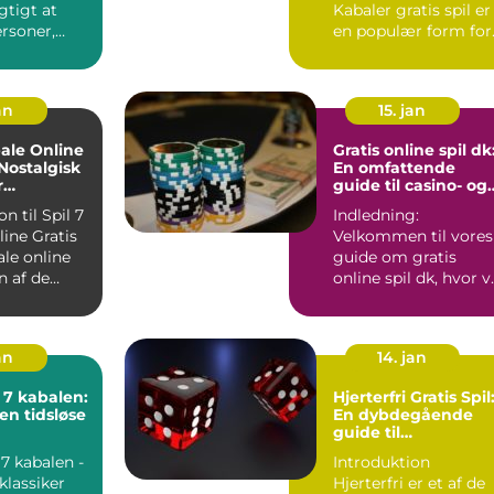
gtigt at
Kabaler gratis spil er
ersoner,
en populær form for
lt er inte...
underholdning
blandt...
an
15. jan
bale Online
Gratis online spil dk
En omfattende
r
guide til casino- og
usiaster
spilinteresserede
n til Spil 7
Indledning:
ine Gratis
Velkommen til vores
ale online
guide om gratis
n af de
online spil dk, hvor v
ære ...
vil udforske den
fascinerend...
an
14. jan
l 7 kabalen:
Hjerterfri Gratis Spil
en tidsløse
En dybdegående
guide til
casinoentusiaster
 7 kabalen -
Introduktion
 klassiker
Hjerterfri er et af de