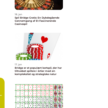
18. jan
Spil Bridge Gratis: En Dybdegående
Gennemgang af Et Fascinerende
Casinospil
17. jan
Bridge er et populært kortspil, der har
tiltrukket spillere i årtier med sin
kompleksitet og strategiske natur
e
r