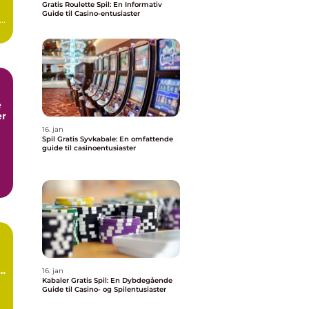
Gratis Roulette Spil: En Informativ
Guide til Casino-entusiaster
de
e
er
16. jan
Spil Gratis Syvkabale: En omfattende
guide til casinoentusiaster
16. jan
Kabaler Gratis Spil: En Dybdegående
Guide til Casino- og Spilentusiaster