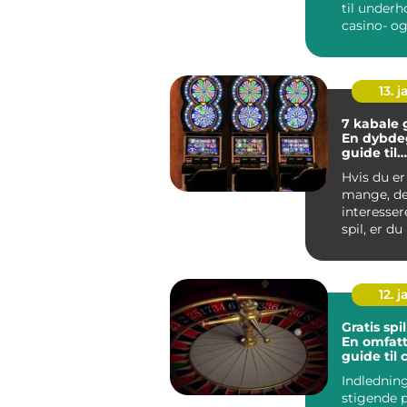
til underh
casino- o
spilentusi
Indled...
13. j
7 kabale g
En dybd
guide til
casinospil
Hvis du er
mange, de
interesser
spil, er du
allerede 
klassik...
12. j
Gratis spi
En omfat
guide til 
spilentusi
Indlednin
stigende p