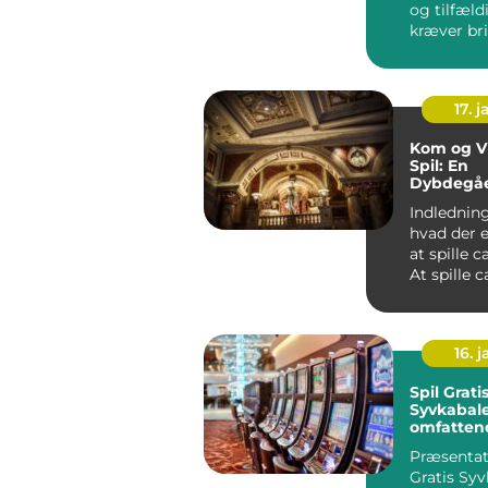
og tilfæld
kræver br
dygtighed
intellektue
17. j
Kom og Vi
Spil: En
Dybdegå
Gennemg
Indledning
Online Ca
hvad der 
at spille c
At spille c
gratis! Kom
16. j
Spil Grati
Syvkabale
omfattend
casinoent
Præsentati
Gratis Syv