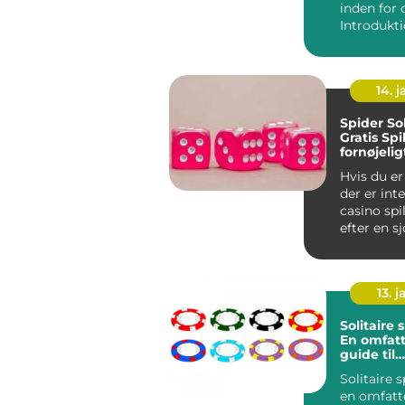
inden for 
Introduktio
spil 7 ...
14. 
Spider Sol
Gratis Spil
fornøjelig
vanedan
Hvis du er
kortspil
der er inte
casino spi
efter en s
udfordrend
13. j
Solitaire s
En omfat
guide til
underhold
Solitaire s
casino- o
en omfatt
spilentusi