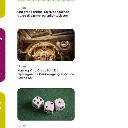
t
17. jan
Spil gratis bridge: En dybdegående
guide til casino- og spilentusiaster
En
r
17. jan
Kom og Vind Gratis Spil: En
Dybdegående Gennemgang af Online
Casino Spil
n
e
16. jan