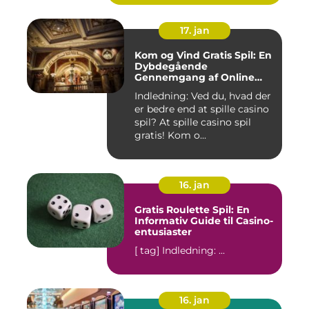
17. jan
Kom og Vind Gratis Spil: En
Dybdegående
Gennemgang af Online
Casino Spil
Indledning: Ved du, hvad der
er bedre end at spille casino
spil? At spille casino spil
gratis! Kom o...
16. jan
Gratis Roulette Spil: En
Informativ Guide til Casino-
entusiaster
[ tag] Indledning: ...
16. jan