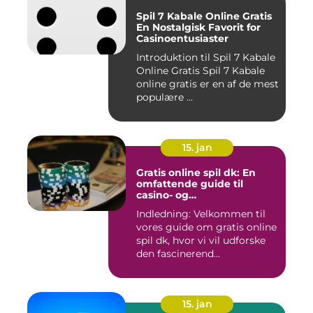
Spil 7 Kabale Online Gratis
En Nostalgisk Favorit for
Casinoentusiaster
Introduktion til Spil 7 Kabale
Online Gratis Spil 7 Kabale
online gratis er en af de mest
populære ...
15. jan
Gratis online spil dk: En
omfattende guide til
casino- og
spilinteresserede
Indledning: Velkommen til
vores guide om gratis online
spil dk, hvor vi vil udforske
den fascinerend...
15. jan