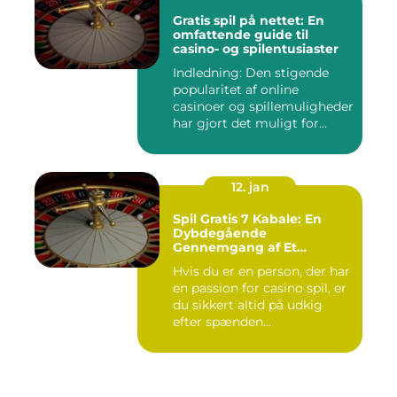
Gratis spil på nettet: En
omfattende guide til
casino- og spilentusiaster
Indledning: Den stigende
popularitet af online
casinoer og spillemuligheder
har gjort det muligt for...
12. jan
Spil Gratis 7 Kabale: En
Dybdegående
Gennemgang af Et
Tidsfordriv Til Casino Spil
Hvis du er en person, der har
Entusiaster
en passion for casino spil, er
du sikkert altid på udkig
efter spænden...