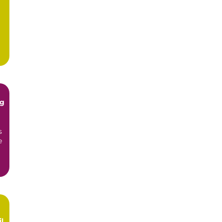
og
s
e
l