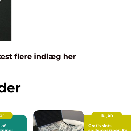
æst flere indlæg her
der
apr
18. jan
 af
Gratis slots
dning:
spillemaskiner: En