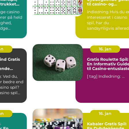
ltrukket
til casino- og
 årtier med
spilentusiaster
ge casino
Indledning Hvis du er
eksitet og
erer på held
interesseret i casino
ke natur
ighed,
spil, har du
idge
sandsynligvis allere
 og
stiftet bekendtskab...
l fæ...
an
16. jan
nd Gratis
Gratis Roulette Spil:
En Informativ Guid
ende
til Casino-entusiast
ang af
: Ved du,
[ tag] Indledning: ...
sino Spil
er bedre end
asino spil?
asino spil
 o...
an
16. jan
s
Kabaler Gratis Spil:
: En
En Dybdegående