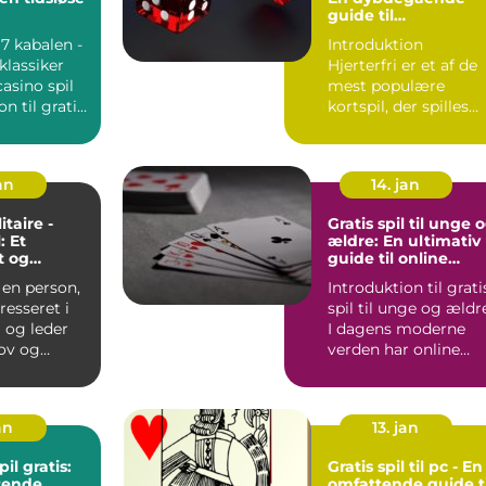
guide til
casinoentusiaster
 7 kabalen -
Introduktion
 klassiker
Hjerterfri er et af de
casino spil
mest populære
n til gratis
kortspil, der spilles
verden over. Det er
ikke ku...
jan
14. jan
itaire -
Gratis spil til unge 
: Et
ældre: En ultimativ
t og
guide til online
nende
casinospil
 en person,
Introduktion til grati
resseret i
spil til unge og ældr
l og leder
I dagens moderne
jov og
verden har online
e aktivi...
casinospil vundet...
an
13. jan
pil gratis:
Gratis spil til pc - En
tende
omfattende guide ti