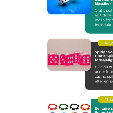
klassiker
Gratis spil
en tidsløs
inden for 
Introduktio
spil 7 ...
14. 
Spider Sol
Gratis Spil
fornøjelig
vanedan
Hvis du er
kortspil
der er inte
casino spi
efter en s
udfordrend
13. j
Solitaire s
En omfat