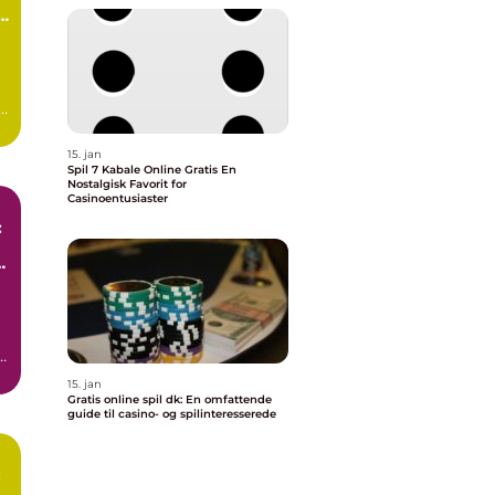
15. jan
Spil 7 Kabale Online Gratis En
Nostalgisk Favorit for
Casinoentusiaster
:
i
15. jan
Gratis online spil dk: En omfattende
guide til casino- og spilinteresserede
: