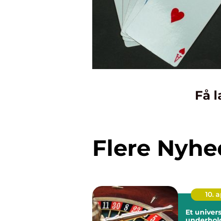
Få l
Flere Nyhe
10. 
Et univers
underhol