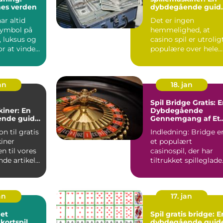
nes verden
dybdegående guid
til casino entusiaste
ar altid
Det er ingen
symbol på
hemmelighed, at
 luksus og
casino spil er utrolig
r at vinde
populære over hele
e glitren...
verden. Fra ikoniske
casinoh...
an
18. jan
Spil Bridge Gratis: 
kiner: En
Dybdegående
nde guide
Gennemgang af Et
 casinospil
Fascinerende
n til gratis
Indledning: Bridge e
Casinospil
kiner
et populært
 til vores
casinospil, der har
de artikel
tiltrukket spilleglade
spillemask...
personer i årevis.
Dett...
an
17. jan
 et
Spil gratis bridge: E
kortspil,
dybdegående guid