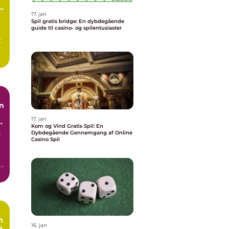
e
r
17. jan
Spil gratis bridge: En dybdegående
guide til casino- og spilentusiaster
t
En
17. jan
Kom og Vind Gratis Spil: En
Dybdegående Gennemgang af Online
r
Casino Spil
n
16. jan
e