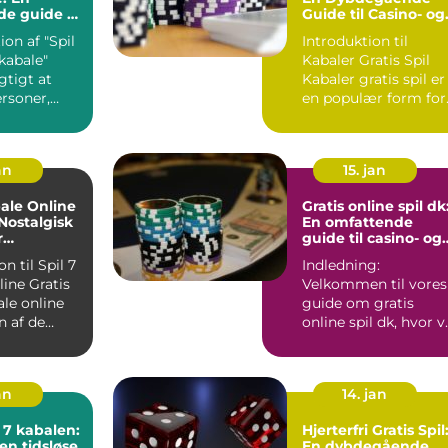
e guide til
Guide til Casino- og
usiaster
Spilentusiaster
on af "Spil
Introduktion til
kabale"
Kabaler Gratis Spil
gtigt at
Kabaler gratis spil er
ersoner,
en populær form for
lt er inte...
underholdning
blandt...
an
15. jan
bale Online
Gratis online spil dk
En omfattende
r
guide til casino- og
usiaster
spilinteresserede
n til Spil 7
Indledning:
ine Gratis
Velkommen til vores
ale online
guide om gratis
n af de
online spil dk, hvor v
ære ...
vil udforske den
fascinerend...
an
14. jan
l 7 kabalen:
Hjerterfri Gratis Spil
en tidsløse
En dybdegående