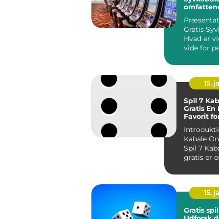
omfattend
casinoent
Præsentati
Gratis Syv
Hvad er vi
vide for p
som genere
15. j
Spil 7 Ka
Gratis En Nostalgisk
Favorit fo
Casinoent
Introduktio
Kabale Onl
Spil 7 Kab
gratis er e
mest popul
15. j
Gratis spi
Udforsk d