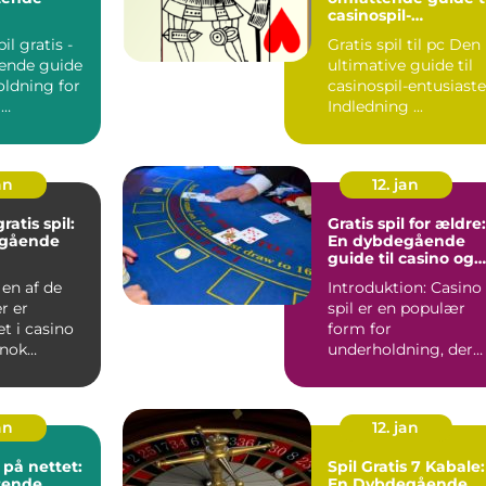
casinospil-
ning for
entusiaster
pil gratis -
Gratis spil til pc Den
g
ende guide
ultimative guide til
aster
oldning for
casinospil-entusiaste
g
Indledning ...
aster
an
12. jan
ratis spil:
Gratis spil for ældre:
egående
En dybdegående
guide til casino og
lere
spil
 en af de
Introduktion: Casino
r er
spil er en populær
et i casino
form for
 nok
underholdning, der
bekendt med
tiltrækker spillere i
alle aldre...
an
12. jan
l på nettet:
Spil Gratis 7 Kabale:
tende
En Dybdegående