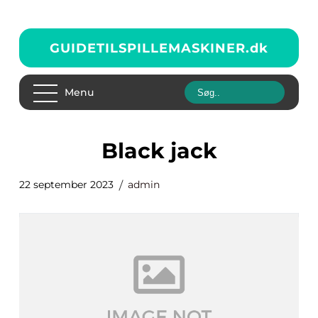
GUIDETILSPILLEMASKINER.
dk
Menu
black jack
22 september 2023
admin