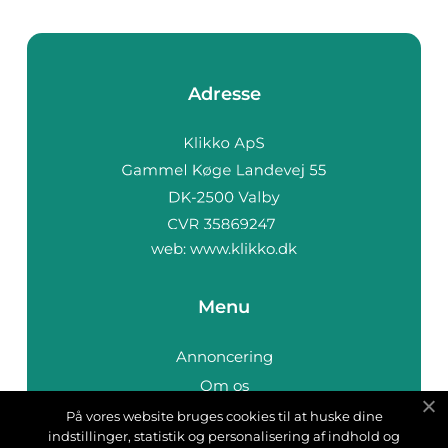
Adresse
web:
www.klikko.dk
Menu
Annoncering
Om os
Cookies
På vores website bruges cookies til at huske dine
indstillinger, statistik og personalisering af indhold og
Kontakt os