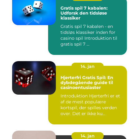
Gratis spil 7 kabalen:
Udforsk den tidsløse
klassiker
Gratis spil 7 kabalen - en
tidsløs klassiker inden for
casino spil Introduktion til
gratis spil 7 ...
14. jan
Hjerterfri Gratis Spil: En
dybdegående guide til
casinoentusiaster
Introduktion Hjerterfri er et
af de mest populære
kortspil, der spilles verden
over. Det er ikke ku...
14. jan