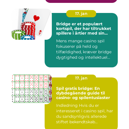
17. jan
Bridge er et populært
kortspil, der har tiltrukket
spillere i årtier med sin
kompleksitet og
Mens mange casino spil
strategiske natur
fokuserer på held og
tilfældighed, kræver bridge
dygtighed og intellektuel
fæ...
17. jan
Spil gratis bridge: En
dybdegående guide til
casino- og spilentusiaster
Indledning Hvis du er
interesseret i casino spil, har
du sandsynligvis allerede
stiftet bekendtskab...