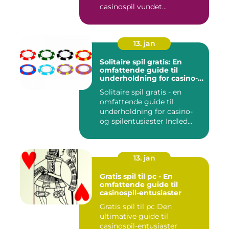
casinospil vundet...
13. jan
Solitaire spil gratis: En
omfattende guide til
underholdning for casino-
og spilentusiaster
Solitaire spil gratis - en
omfattende guide til
underholdning for casino-
og spilentusiaster Indled...
13. jan
Gratis spil til pc - En
omfattende guide til
casinospil-entusiaster
Gratis spil til pc Den
ultimative guide til
casinospil-entusiaster