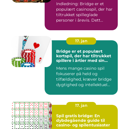
Fascinerende Casinospil
Indledning: Bridge er et
populært casinospil, der har
tiltrukket spilleglade
personer i årevis. Dett...
17. jan
Bridge er et populært
kortspil, der har tiltrukket
spillere i årtier med sin
kompleksitet og
Mens mange casino spil
strategiske natur
fokuserer på held og
tilfældighed, kræver bridge
dygtighed og intellektuel
fæ...
17. jan
Spil gratis bridge: En
dybdegående guide til
casino- og spilentusiaster