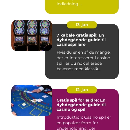
Indledning ...
13. jan
7 kabale gratis spil: En
dybdegående guide til
casinospillere
Hvis du er en af de mange,
der er interesseret i casino
spil, er du nok allerede
bekendt med klassik...
12. jan
Gratis spil for ældre: En
dybdegående guide til
casino og spil
Introduktion: Casino spil er
en populær form for
underholdning, der