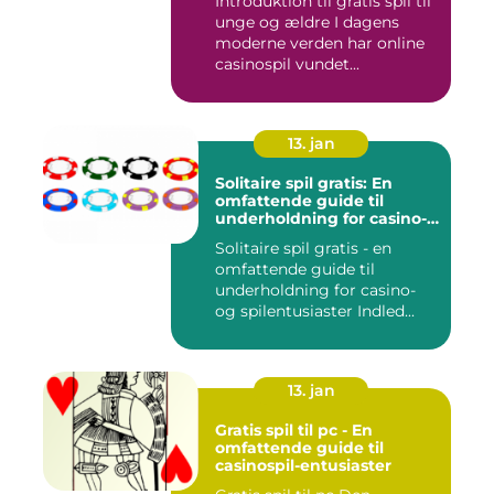
Introduktion til gratis spil til
unge og ældre I dagens
moderne verden har online
casinospil vundet...
13. jan
Solitaire spil gratis: En
omfattende guide til
underholdning for casino-
og spilentusiaster
Solitaire spil gratis - en
omfattende guide til
underholdning for casino-
og spilentusiaster Indled...
13. jan
Gratis spil til pc - En
omfattende guide til
casinospil-entusiaster