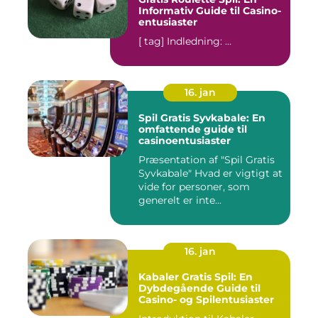
Informativ Guide til Casino-
entusiaster
[ tag] Indledning: ...
16. jan
Spil Gratis Syvkabale: En
omfattende guide til
casinoentusiaster
Præsentation af "Spil Gratis
Syvkabale" Hvad er vigtigt at
vide for personer, som
generelt er inte...
16. jan
Kabaler Gratis Spil: En
Dybdegående Guide til
Casino- og Spilentusiaster