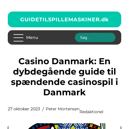
GUIDETILSPILLEMASKINER.
dk
Menu
Casino Danmark: En
dybdegående guide til
spændende casinospil i
Danmark
27 oktober 2023
Peter Mortensen
Redaktionel