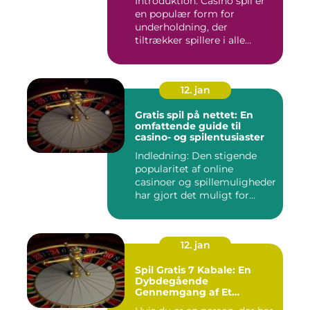
Introduktion: Casino spil er
en populær form for
underholdning, der
tiltrækker spillere i alle
aldre...
12. jan
Gratis spil på nettet: En
omfattende guide til
casino- og spilentusiaster
Indledning: Den stigende
popularitet af online
casinoer og spillemuligheder
har gjort det muligt for...
12. jan
Spil Gratis 7 Kabale: En
Dybdegående
Gennemgang af Et
Tidsfordriv Til Casino Spil