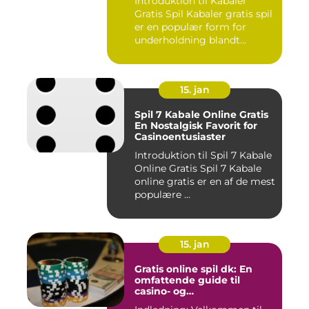
Introduktion til Kabaler
Gratis Spil Kabaler gratis spil
er en populær form for
underholdning blandt...
15. jan
Spil 7 Kabale Online Gratis
En Nostalgisk Favorit for
Casinoentusiaster
Introduktion til Spil 7 Kabale
Online Gratis Spil 7 Kabale
online gratis er en af de mest
populære ...
15. jan
Gratis online spil dk: En
omfattende guide til
casino- og
spilinteresserede