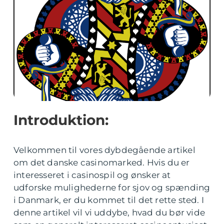
Introduktion:
Velkommen til vores dybdegående artikel
om det danske casinomarked. Hvis du er
interesseret i casinospil og ønsker at
udforske mulighederne for sjov og spænding
i Danmark, er du kommet til det rette sted. I
denne artikel vil vi uddybe, hvad du bør vide