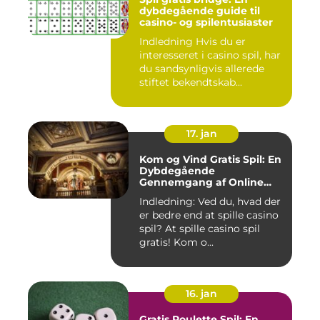
dybdegående guide til
casino- og spilentusiaster
Indledning Hvis du er
interesseret i casino spil, har
du sandsynligvis allerede
stiftet bekendtskab...
17. jan
Kom og Vind Gratis Spil: En
Dybdegående
Gennemgang af Online
Casino Spil
Indledning: Ved du, hvad der
er bedre end at spille casino
spil? At spille casino spil
gratis! Kom o...
16. jan
Gratis Roulette Spil: En