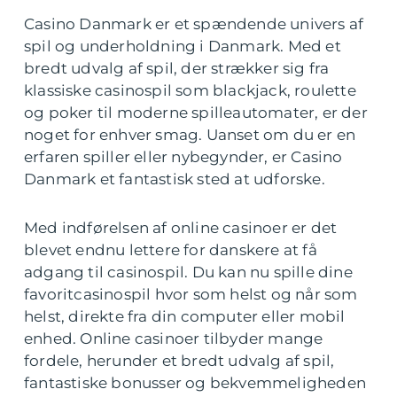
Casino Danmark er et spændende univers af
spil og underholdning i Danmark. Med et
bredt udvalg af spil, der strækker sig fra
klassiske casinospil som blackjack, roulette
og poker til moderne spilleautomater, er der
noget for enhver smag. Uanset om du er en
erfaren spiller eller nybegynder, er Casino
Danmark et fantastisk sted at udforske.
Med indførelsen af online casinoer er det
blevet endnu lettere for danskere at få
adgang til casinospil. Du kan nu spille dine
favoritcasinospil hvor som helst og når som
helst, direkte fra din computer eller mobil
enhed. Online casinoer tilbyder mange
fordele, herunder et bredt udvalg af spil,
fantastiske bonusser og bekvemmeligheden