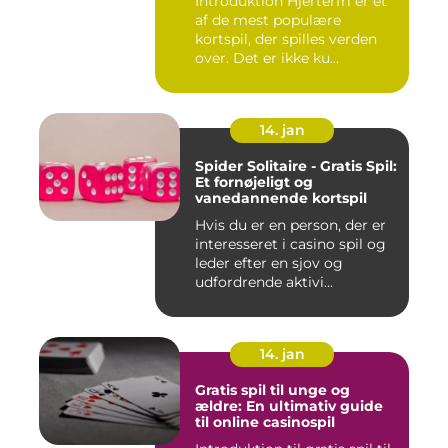
Introduktion Hjerterfri er et
af de mest populære
kortspil, der spilles verden
over. Det er ikke ku...
14. jan
Spider Solitaire - Gratis Spil:
Et fornøjeligt og
vanedannende kortspil
Hvis du er en person, der er
interesseret i casino spil og
leder efter en sjov og
udfordrende aktivi...
14. jan
Gratis spil til unge og
ældre: En ultimativ guide
til online casinospil