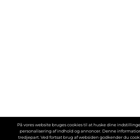
På vores website bruges cookies til at huske dine indstillinger
personalisering af indhold og annoncer. Denne informati
tredjepart. Ved fortsat brug af websiden godkender du cook