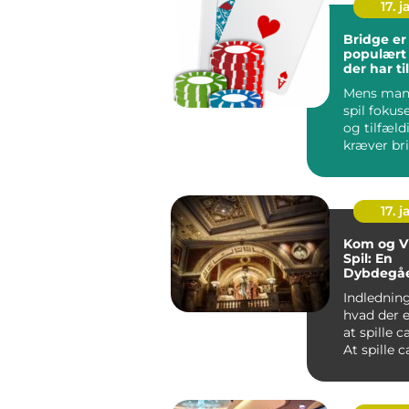
17. j
Bridge er
populært 
der har ti
spillere i
Mens man
sin kompl
spil fokus
strategis
og tilfæld
kræver br
dygtighed
intellektue
17. j
Kom og Vi
Spil: En
Dybdegå
Gennemg
Indledning
Online Ca
hvad der 
at spille c
At spille c
gratis! Kom