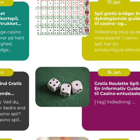
an
17. jan
 et
Spil gratis bridge: E
kortspil,
dybdegående guid
ltrukket
til casino- og
 årtier med
spilentusiaster
ge casino
Indledning Hvis du er
eksitet og
erer på held
interesseret i casino
ke natur
ighed,
spil, har du
idge
sandsynligvis allere
 og
stiftet bekendtskab...
l fæ...
an
16. jan
nd Gratis
Gratis Roulette Spil:
En Informativ Guid
ende
til Casino-entusiast
ang af
: Ved du,
[ tag] Indledning: ...
sino Spil
er bedre end
asino spil?
asino spil
 o...