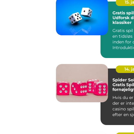
15. j
Gratis spi
Udforsk d
klassiker
Gratis spil
en tidsløs
inden for 
Introduktio
spil 7 ...
14. 
Spider Sol
Gratis Spil
fornøjelig
vanedan
Hvis du er
kortspil
der er inte
casino spi
efter en s
udfordrend