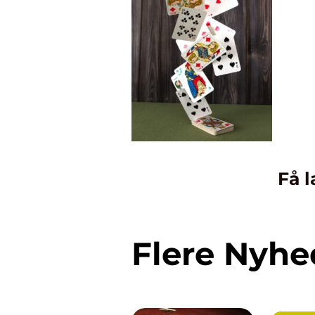
Få l
Flere Nyhe