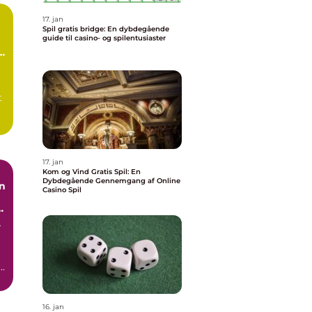
17. jan
Spil gratis bridge: En dybdegående
guide til casino- og spilentusiaster
e
r
t
17. jan
Kom og Vind Gratis Spil: En
Dybdegående Gennemgang af Online
En
Casino Spil
r
16. jan