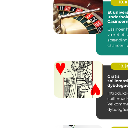
10. 
Et univers
underhol
Casinoer
Casinoer h
været et 
spænding,
chancen fo
stort. Fra d
18. j
Gratis
spillemas
dybdegåe
til online
Introduktio
spillemas
Velkommen
dybdegåen
om gratis 