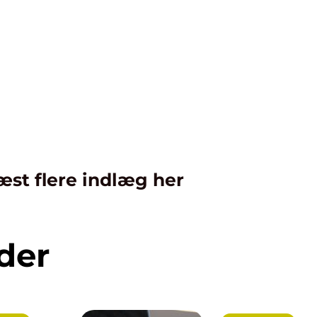
æst flere indlæg her
der