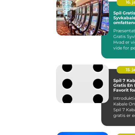
16. j
Spil Grati
Syvkabale
omfattend
casinoent
Præsentati
Gratis Syv
Hvad er vi
vide for p
som genere
15. j
Spil 7 Ka
Gratis En Nostalgisk
Favorit fo
Casinoent
Introduktio
Kabale Onl
Spil 7 Kab
gratis er e
mest popul