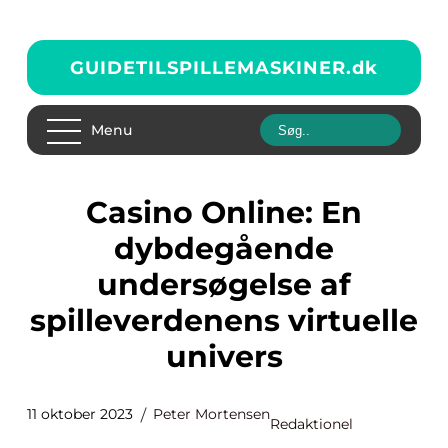
GUIDETILSPILLEMASKINER.
dk
Menu
Casino Online: En
dybdegående
undersøgelse af
spilleverdenens virtuelle
univers
11 oktober 2023
Peter Mortensen
Redaktionel