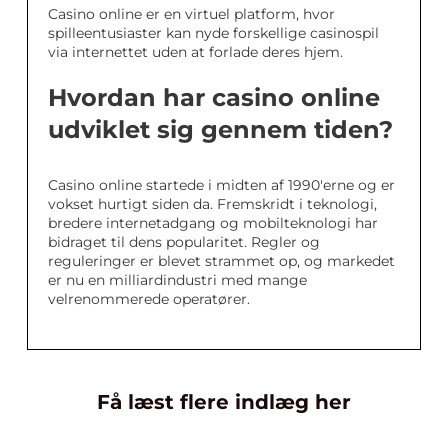
Casino online er en virtuel platform, hvor
spilleentusiaster kan nyde forskellige casinospil
via internettet uden at forlade deres hjem.
Hvordan har casino online
udviklet sig gennem tiden?
Casino online startede i midten af 1990'erne og er
vokset hurtigt siden da. Fremskridt i teknologi,
bredere internetadgang og mobilteknologi har
bidraget til dens popularitet. Regler og
reguleringer er blevet strammet op, og markedet
er nu en milliardindustri med mange
velrenommerede operatører.
Få læst flere indlæg her