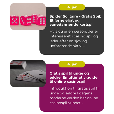
14. jan
Spider Solitaire - Gratis Spil:
Et fornøjeligt og
vanedannende kortspil
Hvis du er en person, der er
interesseret i casino spil og
leder efter en sjov og
udfordrende aktivi...
14. jan
Gratis spil til unge og
ældre: En ultimativ guide
til online casinospil
Introduktion til gratis spil til
unge og ældre I dagens
moderne verden har online
casinospil vundet...