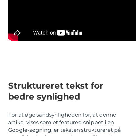
Struktureret tekst for
bedre synlighed
For at øge sandsynligheden for, at denne
artikel vises som et featured snippet i en
Google-søgning, er teksten struktureret på