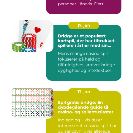
personer i årevis. Dett...
17. jan
Bridge er et populært
kortspil, der har tiltrukket
spillere i årtier med sin
kompleksitet og
Mens mange casino spil
strategiske natur
fokuserer på held og
tilfældighed, kræver bridge
dygtighed og intellektuel
fæ...
17. jan
Spil gratis bridge: En
dybdegående guide til
casino- og spilentusiaster
Indledning Hvis du er
interesseret i casino spil, har
du sandsynligvis allerede