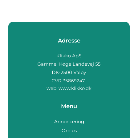
Adresse
web:
www.klikko.dk
Menu
Annoncering
Om os