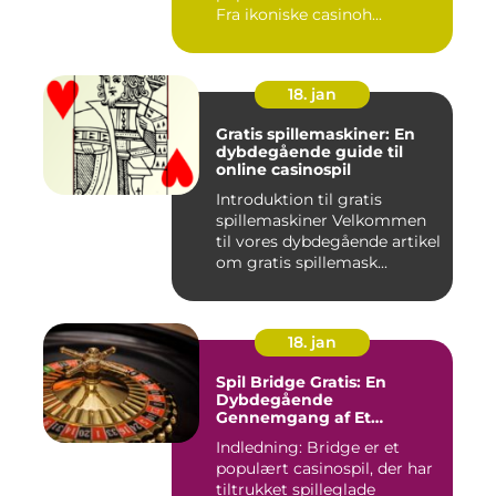
Fra ikoniske casinoh...
18. jan
Gratis spillemaskiner: En
dybdegående guide til
online casinospil
Introduktion til gratis
spillemaskiner Velkommen
til vores dybdegående artikel
om gratis spillemask...
18. jan
Spil Bridge Gratis: En
Dybdegående
Gennemgang af Et
Fascinerende Casinospil
Indledning: Bridge er et
populært casinospil, der har
tiltrukket spilleglade