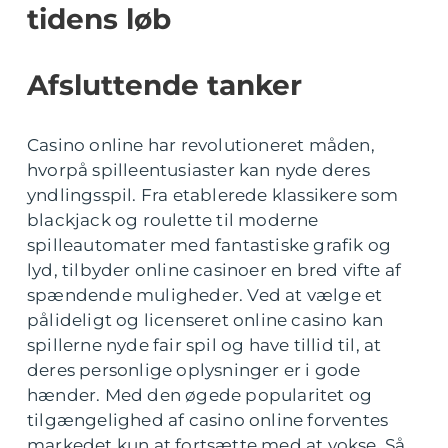
tidens løb
Afsluttende tanker
Casino online har revolutioneret måden,
hvorpå spilleentusiaster kan nyde deres
yndlingsspil. Fra etablerede klassikere som
blackjack og roulette til moderne
spilleautomater med fantastiske grafik og
lyd, tilbyder online casinoer en bred vifte af
spændende muligheder. Ved at vælge et
pålideligt og licenseret online casino kan
spillerne nyde fair spil og have tillid til, at
deres personlige oplysninger er i gode
hænder. Med den øgede popularitet og
tilgængelighed af casino online forventes
markedet kun at fortsætte med at vokse. Så