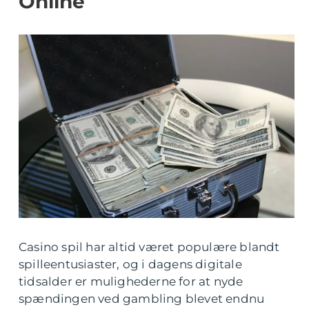
Online
Casino spil har altid været populære blandt
spilleentusiaster, og i dagens digitale
tidsalder er mulighederne for at nyde
spændingen ved gambling blevet endnu