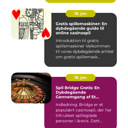
18. jan
Gratis spillemaskiner: En
dybdegående guide til
online casinospil
Introduktion til gratis
spillemaskiner Velkommen
til vores dybdegående artikel
om gratis spillemask...
18. jan
Spil Bridge Gratis: En
Dybdegående
Gennemgang af Et
Fascinerende Casinospil
Indledning: Bridge er et
populært casinospil, der har
tiltrukket spilleglade
personer i årevis. Dett...