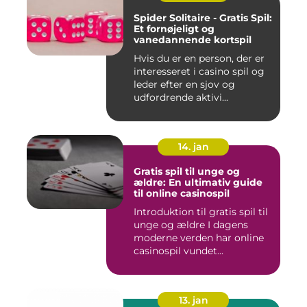
Spider Solitaire - Gratis Spil:
Et fornøjeligt og
vanedannende kortspil
Hvis du er en person, der er
interesseret i casino spil og
leder efter en sjov og
udfordrende aktivi...
14. jan
Gratis spil til unge og
ældre: En ultimativ guide
til online casinospil
Introduktion til gratis spil til
unge og ældre I dagens
moderne verden har online
casinospil vundet...
13. jan