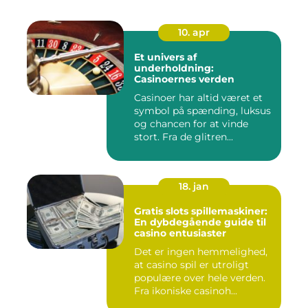
10. apr
Et univers af
underholdning:
Casinoernes verden
Casinoer har altid været et
symbol på spænding, luksus
og chancen for at vinde
stort. Fra de glitren...
18. jan
Gratis slots spillemaskiner:
En dybdegående guide til
casino entusiaster
Det er ingen hemmelighed,
at casino spil er utroligt
populære over hele verden.
Fra ikoniske casinoh...