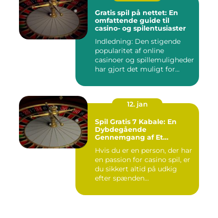
Gratis spil på nettet: En
omfattende guide til
casino- og spilentusiaster
Indledning: Den stigende
popularitet af online
casinoer og spillemuligheder
har gjort det muligt for...
12. jan
Spil Gratis 7 Kabale: En
Dybdegående
Gennemgang af Et
Tidsfordriv Til Casino Spil
Hvis du er en person, der har
Entusiaster
en passion for casino spil, er
du sikkert altid på udkig
efter spænden...