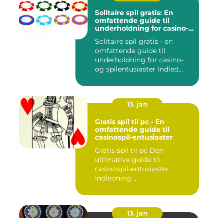
Solitaire spil gratis: En
omfattende guide til
underholdning for casino-
og spilentusiaster
Solitaire spil gratis - en
omfattende guide til
underholdning for casino-
og spilentusiaster Indled...
13. jan
Gratis spil til pc - En
omfattende guide til
casinospil-entusiaster
Gratis spil til pc Den
ultimative guide til
casinospil-entusiaster
Indledning ...
13. jan