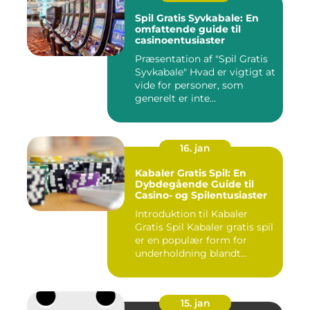
Spil Gratis Syvkabale: En
omfattende guide til
casinoentusiaster
Præsentation af "Spil Gratis
Syvkabale" Hvad er vigtigt at
vide for personer, som
generelt er inte...
16. jan
Kabaler Gratis Spil: En
Dybdegående Guide til
Casino- og Spilentusiaster
Introduktion til Kabaler
Gratis Spil Kabaler gratis spil
er en populær form for
underholdning blandt...
15. jan