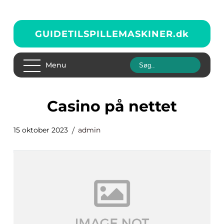
GUIDETILSPILLEMASKINER.
dk
Menu
casino på nettet
15 oktober 2023
admin