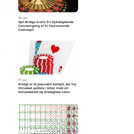
18. jan
Spil Bridge Gratis: En Dybdegående
Gennemgang af Et Fascinerende
Casinospil
t
17. jan
Bridge er et populært kortspil, der har
tiltrukket spillere i årtier med sin
kompleksitet og strategiske natur