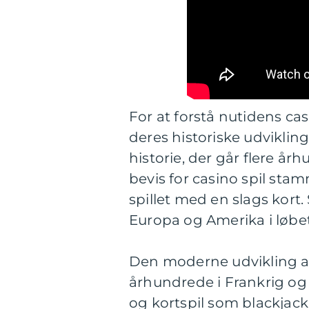
For at forstå nutidens cas
deres historiske udviklin
historie, der går flere å
bevis for casino spil stam
spillet med en slags kort.
Europa og Amerika i løbet
Den moderne udvikling af 
århundrede i Frankrig og 
og kortspil som blackjack