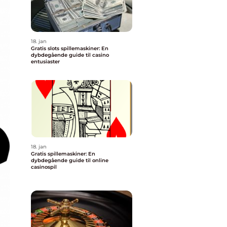
18. jan
Gratis slots spillemaskiner: En
dybdegående guide til casino
entusiaster
18. jan
Gratis spillemaskiner: En
dybdegående guide til online
casinospil