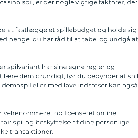
casino spil, er der nogle vigtige faktorer, der
de at fastlægge et spillebudget og holde sig
 med penge, du har råd til at tabe, og undgå a
ver spilvariant har sine egne regler og
 at lære dem grundigt, før du begynder at spil
 i demospil eller med lave indsatser kan også
en velrenommeret og licenseret online
 fair spil og beskyttelse af dine personlige
e transaktioner.