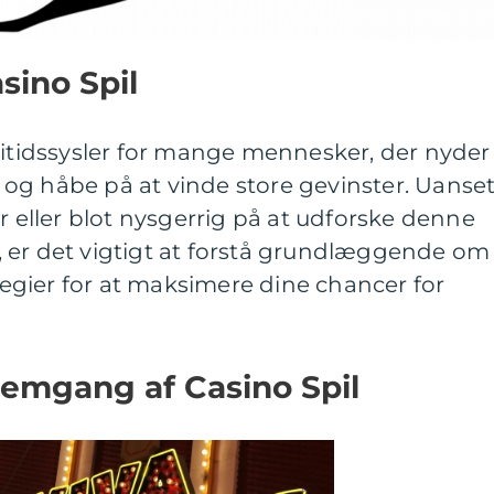
asino Spil
ritidssysler for mange mennesker, der nyder
og håbe på at vinde store gevinster. Uanse
r eller blot nysgerrig på at udforske denne
 er det vigtigt at forstå grundlæggende om
ategier for at maksimere dine chancer for
nemgang af Casino Spil