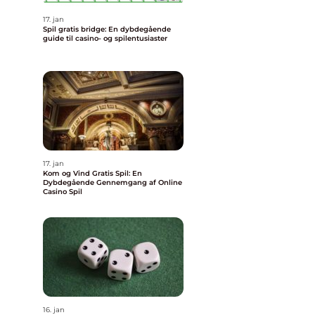
17. jan
Spil gratis bridge: En dybdegående
guide til casino- og spilentusiaster
17. jan
Kom og Vind Gratis Spil: En
Dybdegående Gennemgang af Online
Casino Spil
16. jan