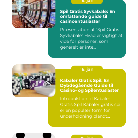
16. jan
Spil Gratis Syvkabale: En
omfattende guide til
casinoentusiaster
Præsentation af "Spil Gratis
Syvkabale" Hvad er vigtigt at
vide for personer, som
generelt er inte...
16. jan
Kabaler Gratis Spil: En
Dybdegående Guide til
Casino- og Spilentusiaster
Introduktion til Kabaler
Gratis Spil Kabaler gratis spil
er en populær form for
underholdning blandt...