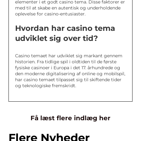
elementer i et godt casino tema. Disse faktorer er
med til at skabe en autentisk og underholdende
oplevelse for casino-entusiaster.
Hvordan har casino tema
udviklet sig over tid?
Casino temaet har udviklet sig markant gennem
historien. Fra tidlige spil i oldtiden til de første
fysiske casinoer i Europa i det 17. århundrede og
den moderne digitalisering af online og mobilspil,
har casino temaet tilpasset sig til skiftende tider
og teknologiske fremskridt.
Få læst flere indlæg her
Flere Nyheder