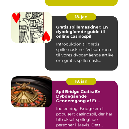
18. jan
Gratis spillemaskiner: En
dybdegående guide til
online casinospil
Introduktion til gratis
spillemaskiner Velkommen
til vores dybdegående artikel
om gratis spillemask...
18. jan
Spil Bridge Gratis: En
Dybdegående
Gennemgang af Et
Fascinerende Casinospil
Indledning: Bridge er et
populært casinospil, der har
tiltrukket spilleglade
personer i årevis. Dett...