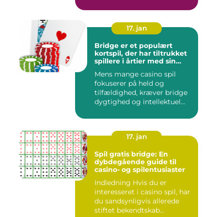
17. jan
Bridge er et populært
kortspil, der har tiltrukket
spillere i årtier med sin
kompleksitet og
Mens mange casino spil
strategiske natur
fokuserer på held og
tilfældighed, kræver bridge
dygtighed og intellektuel
fæ...
17. jan
Spil gratis bridge: En
dybdegående guide til
casino- og spilentusiaster
Indledning Hvis du er
interesseret i casino spil, har
du sandsynligvis allerede
stiftet bekendtskab...