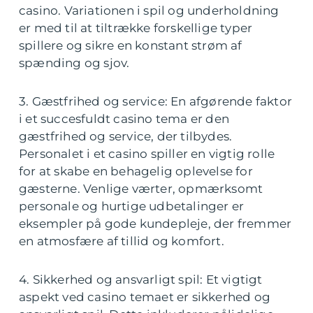
casino. Variationen i spil og underholdning
er med til at tiltrække forskellige typer
spillere og sikre en konstant strøm af
spænding og sjov.
3. Gæstfrihed og service: En afgørende faktor
i et succesfuldt casino tema er den
gæstfrihed og service, der tilbydes.
Personalet i et casino spiller en vigtig rolle
for at skabe en behagelig oplevelse for
gæsterne. Venlige værter, opmærksomt
personale og hurtige udbetalinger er
eksempler på gode kundepleje, der fremmer
en atmosfære af tillid og komfort.
4. Sikkerhed og ansvarligt spil: Et vigtigt
aspekt ved casino temaet er sikkerhed og