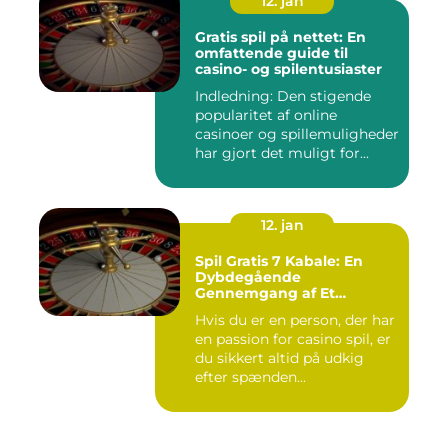
12. jan
Gratis spil på nettet: En
omfattende guide til
casino- og spilentusiaster
Indledning: Den stigende
popularitet af online
casinoer og spillemuligheder
har gjort det muligt for...
12. jan
Spil Gratis 7 Kabale: En
Dybdegående
Gennemgang af Et
Tidsfordriv Til Casino Spil
Hvis du er en person, der har
Entusiaster
en passion for casino spil, er
du sikkert altid på udkig
efter spænden...