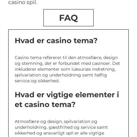
casino spil.
FAQ
Hvad er casino tema?
Casino tema refererer til den atmosfære, design
og stemning, der er forbundet med casinoer. Det
inkluderer elementer som luksuriøs indretning,
spilvariation og underholdning samt høflig
service og sikkerhed.
Hvad er vigtige elementer i
et casino tema?
Atmosfære og design, spilvariation og
underholdning, gæstfrihed og service samt
sikkerhed og ansvarligt spil er alle vigtige