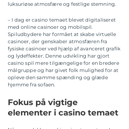
luksuriøse atmosfære og festlige stemning.
– I dag er casino temaet blevet digitaliseret
med online casinoer og mobilspil.
Spiludbydere har formået at skabe virtuelle
casinoer, der genskaber atmosfæren fra
fysiske casinoer ved hjælp af avanceret grafik
og lydeffekter. Denne udvikling har gjort
casino spil mere tilgængelige for en bredere
målgruppe og har givet folk mulighed for at
opleve den samme spænding og glæde
hjemme fra sofaen.
Fokus på vigtige
elementer i casino temaet