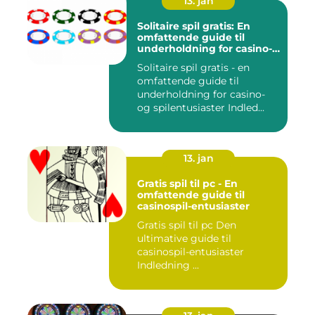
13. jan
Solitaire spil gratis: En
omfattende guide til
underholdning for casino-
og spilentusiaster
Solitaire spil gratis - en
omfattende guide til
underholdning for casino-
og spilentusiaster Indled...
13. jan
Gratis spil til pc - En
omfattende guide til
casinospil-entusiaster
Gratis spil til pc Den
ultimative guide til
casinospil-entusiaster
Indledning ...