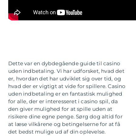
Dette var en dybdegående guide til casino
uden indbetaling. Vi har udforsket, hvad det
er, hvordan det har udviklet sig over tid, og
hvad der er vigtigt at vide for spillere. Casino
uden indbetaling er en fantastisk mulighed
for alle, der er interesseret i casino spil, da
den giver mulighed for at spille uden at
risikere dine egne penge. Sørg dog altid for
at læse vilkårene og betingelserne for at få
det bedst mulige ud af din oplevelse.