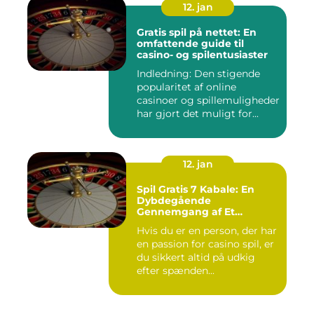
12. jan
Gratis spil på nettet: En
omfattende guide til
casino- og spilentusiaster
Indledning: Den stigende
popularitet af online
casinoer og spillemuligheder
har gjort det muligt for...
12. jan
Spil Gratis 7 Kabale: En
Dybdegående
Gennemgang af Et
Tidsfordriv Til Casino Spil
Hvis du er en person, der har
Entusiaster
en passion for casino spil, er
du sikkert altid på udkig
efter spænden...