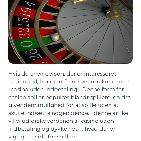
Hvis du er en person, der er interesseret i
casino spil, har du måske hørt om konceptet
“casino uden indbetaling”. Denne form for
casino spil er populær blandt spillere, da det
giver dem mulighed for at spille uden at
skulle indsætte nogen penge. I denne artikel
vil vi udforske verdenen af casino uden
indbetaling og dykke ned i, hvad der er
vigtigt at vide for spillere.