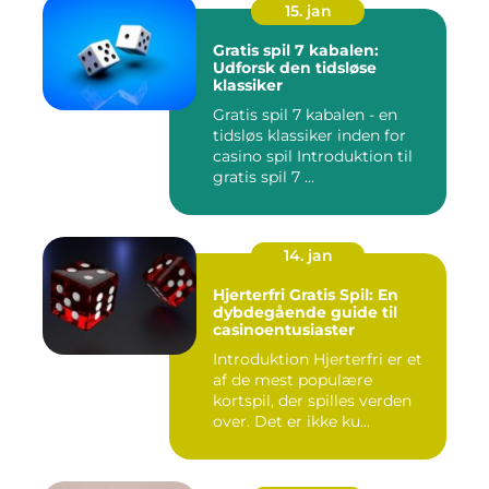
15. jan
Gratis spil 7 kabalen:
Udforsk den tidsløse
klassiker
Gratis spil 7 kabalen - en
tidsløs klassiker inden for
casino spil Introduktion til
gratis spil 7 ...
14. jan
Hjerterfri Gratis Spil: En
dybdegående guide til
casinoentusiaster
Introduktion Hjerterfri er et
af de mest populære
kortspil, der spilles verden
over. Det er ikke ku...