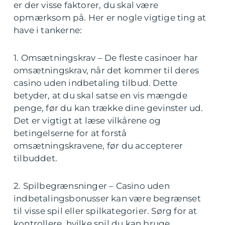
er der visse faktorer, du skal være
opmærksom på. Her er nogle vigtige ting at
have i tankerne:
1. Omsætningskrav – De fleste casinoer har
omsætningskrav, når det kommer til deres
casino uden indbetaling tilbud. Dette
betyder, at du skal satse en vis mængde
penge, før du kan trække dine gevinster ud.
Det er vigtigt at læse vilkårene og
betingelserne for at forstå
omsætningskravene, før du accepterer
tilbuddet.
2. Spilbegrænsninger – Casino uden
indbetalingsbonusser kan være begrænset
til visse spil eller spilkategorier. Sørg for at
kontrollere, hvilke spil du kan bruge