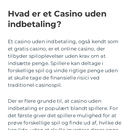
Hvad er et Casino uden
indbetaling?
Et casino uden indbetaling, også kendt som
et gratis casino, er et online casino, der
tilbyder spiloplevelser uden krav om at
indsætte penge. Spillere kan deltage i
forskellige spil og vinde rigtige penge uden
at skulle tage de finansielle risici ved
traditionel casinospil.
Der er flere grunde til, at casino uden
indbetaling er populært blandt spillere. For
det første giver det spillere mulighed for at
prøve forskellige spil og finde ud af, hvilke de