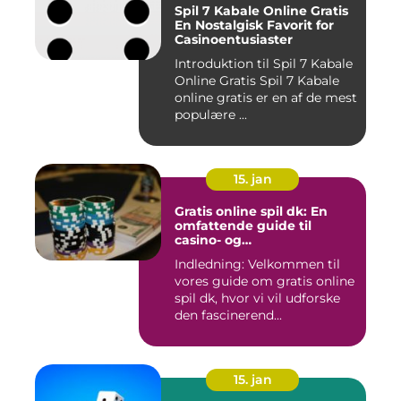
Spil 7 Kabale Online Gratis
En Nostalgisk Favorit for
Casinoentusiaster
Introduktion til Spil 7 Kabale
Online Gratis Spil 7 Kabale
online gratis er en af de mest
populære ...
15. jan
Gratis online spil dk: En
omfattende guide til
casino- og
spilinteresserede
Indledning: Velkommen til
vores guide om gratis online
spil dk, hvor vi vil udforske
den fascinerend...
15. jan