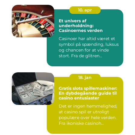
10. apr
Et univers af
underholdning:
Casinoernes verden
Casinoer har altid været et
symbol på spænding, luksus
og chancen for at vinde
stort. Fra de glitren...
18. jan
Gratis slots spillemaskiner:
En dybdegående guide til
casino entusiaster
Det er ingen hemmelighed,
at casino spil er utroligt
populære over hele verden.
Fra ikoniske casinoh...