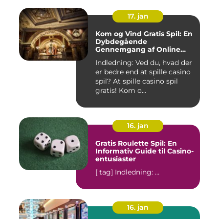
17. jan
Kom og Vind Gratis Spil: En
Dybdegående
Gennemgang af Online
Casino Spil
Indledning: Ved du, hvad der
er bedre end at spille casino
spil? At spille casino spil
gratis! Kom o...
16. jan
Gratis Roulette Spil: En
Informativ Guide til Casino-
entusiaster
[ tag] Indledning: ...
16. jan