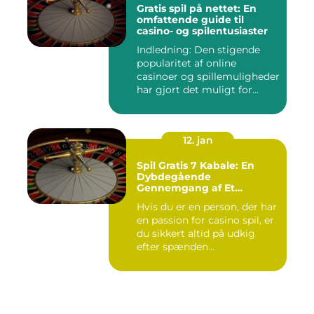
Gratis spil på nettet: En
omfattende guide til
casino- og spilentusiaster
Indledning: Den stigende
popularitet af online
casinoer og spillemuligheder
har gjort det muligt for...
12. jan
Spil Gratis 7 Kabale: En
Dybdegående
Gennemgang af Et
Tidsfordriv Til Casino Spil
Hvis du er en person, der har
Entusiaster
en passion for casino spil, er
du sikkert altid på udkig
efter spænden...