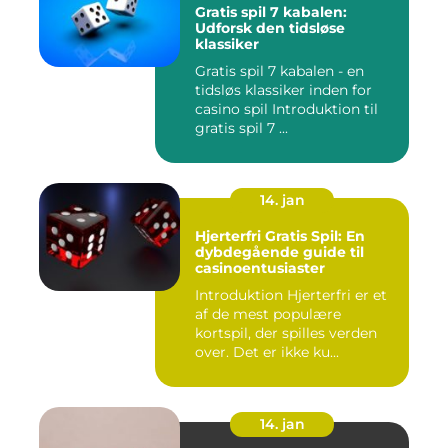
Gratis spil 7 kabalen:
Udforsk den tidsløse
klassiker
Gratis spil 7 kabalen - en
tidsløs klassiker inden for
casino spil Introduktion til
gratis spil 7 ...
14. jan
Hjerterfri Gratis Spil: En
dybdegående guide til
casinoentusiaster
Introduktion Hjerterfri er et
af de mest populære
kortspil, der spilles verden
over. Det er ikke ku...
14. jan