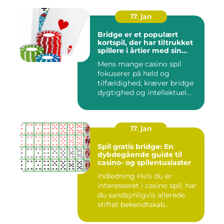
17. jan
Bridge er et populært
kortspil, der har tiltrukket
spillere i årtier med sin
kompleksitet og
Mens mange casino spil
strategiske natur
fokuserer på held og
tilfældighed, kræver bridge
dygtighed og intellektuel
fæ...
17. jan
Spil gratis bridge: En
dybdegående guide til
casino- og spilentusiaster
Indledning Hvis du er
interesseret i casino spil, har
du sandsynligvis allerede
stiftet bekendtskab...