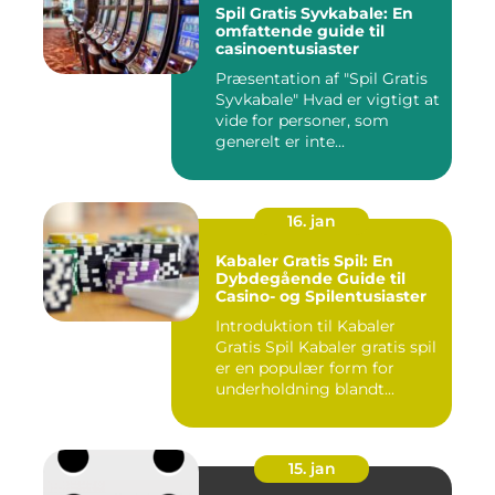
Spil Gratis Syvkabale: En
omfattende guide til
casinoentusiaster
Præsentation af "Spil Gratis
Syvkabale" Hvad er vigtigt at
vide for personer, som
generelt er inte...
16. jan
Kabaler Gratis Spil: En
Dybdegående Guide til
Casino- og Spilentusiaster
Introduktion til Kabaler
Gratis Spil Kabaler gratis spil
er en populær form for
underholdning blandt...
15. jan