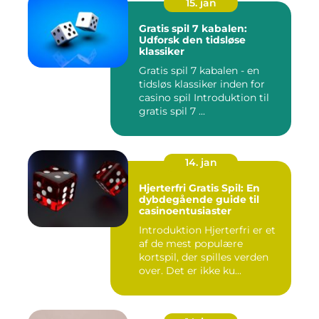
15. jan
Gratis spil 7 kabalen:
Udforsk den tidsløse
klassiker
Gratis spil 7 kabalen - en
tidsløs klassiker inden for
casino spil Introduktion til
gratis spil 7 ...
14. jan
Hjerterfri Gratis Spil: En
dybdegående guide til
casinoentusiaster
Introduktion Hjerterfri er et
af de mest populære
kortspil, der spilles verden
over. Det er ikke ku...