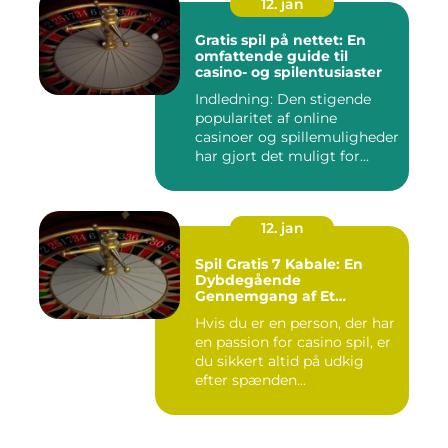
12. jan
Gratis spil på nettet: En
omfattende guide til
casino- og spilentusiaster
Indledning: Den stigende
popularitet af online
casinoer og spillemuligheder
har gjort det muligt for...
12. jan
Spil Gratis 7 Kabale: En
Dybdegående
Gennemgang af Et
Tidsfordriv Til Casino Spil
Hvis du er en person, der har
Entusiaster
en passion for casino spil, er
du sikkert altid på udkig
efter spænden...