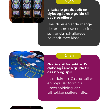
13. jan
7 kabale gratis spil: En
dybdegående guide til
casinospillere
Hvis du er en af de mange,
der er interesseret i casino
spil, er du nok allerede
bekendt med klassik...
12. jan
Gratis spil for ældre: En
dybdegående guide til
casino og spil
Introduktion: Casino spil er
en populær form for
underholdning, der
tiltrækker spillere i alle
aldre...