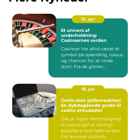
10. apr
Et univers af
underholdning:
Casinoernes verden
Casinoer har altid været et
symbol på spænding, luksus
og chancen for at vinde
stort. Fra de glitren...
18. jan
Gratis slots spillemaskiner:
En dybdegående guide til
casino entusiaster
Det er ingen hemmelighed,
at casino spil er utroligt
populære over hele verden.
Fra ikoniske casinoh...