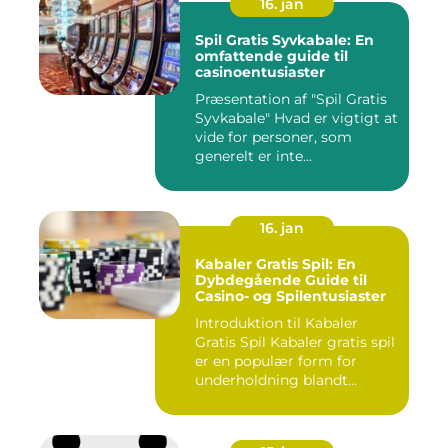
16. jan
Spil Gratis Syvkabale: En
omfattende guide til
casinoentusiaster
Præsentation af "Spil Gratis
Syvkabale" Hvad er vigtigt at
vide for personer, som
generelt er inte...
16. jan
Kabaler Gratis Spil: En
Dybdegående Guide til
Casino- og Spilentusiaster
Introduktion til Kabaler
Gratis Spil Kabaler gratis spil
er en populær form for
underholdning blandt...