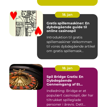
18. jan
Gratis spillemaskiner: En
dybdegående guide til
online casinospil
Introduktion til gratis
spillemaskiner Velkommen
til vores dybdegående artikel
om gratis spillemask...
18. jan
Spil Bridge Gratis: En
Dybdegående
Gennemgang af Et
Fascinerende Casinospil
Indledning: Bridge er et
populært casinospil, der har
tiltrukket spilleglade
personer i årevis. Dett...