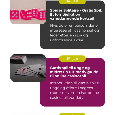
14. jan
Spider Solitaire - Gratis Spil:
Et fornøjeligt og
vanedannende kortspil
Hvis du er en person, der er
interesseret i casino spil og
leder efter en sjov og
udfordrende aktivi...
14. jan
Gratis spil til unge og
ældre: En ultimativ guide
til online casinospil
Introduktion til gratis spil til
unge og ældre I dagens
moderne verden har online
casinospil vundet...