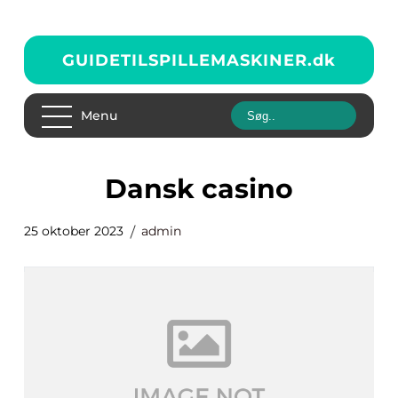
GUIDETILSPILLEMASKINER.
dk
Menu
dansk casino
25 oktober 2023
admin