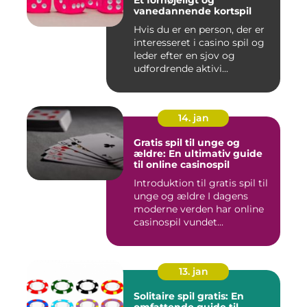
Et fornøjeligt og
vanedannende kortspil
Hvis du er en person, der er
interesseret i casino spil og
leder efter en sjov og
udfordrende aktivi...
14. jan
Gratis spil til unge og
ældre: En ultimativ guide
til online casinospil
Introduktion til gratis spil til
unge og ældre I dagens
moderne verden har online
casinospil vundet...
13. jan
Solitaire spil gratis: En