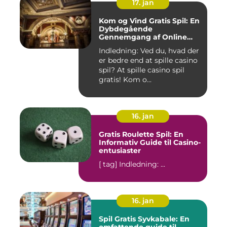
17. jan
Kom og Vind Gratis Spil: En
Dybdegående
Gennemgang af Online
Casino Spil
Indledning: Ved du, hvad der
er bedre end at spille casino
spil? At spille casino spil
gratis! Kom o...
16. jan
Gratis Roulette Spil: En
Informativ Guide til Casino-
entusiaster
[ tag] Indledning: ...
16. jan
Spil Gratis Syvkabale: En