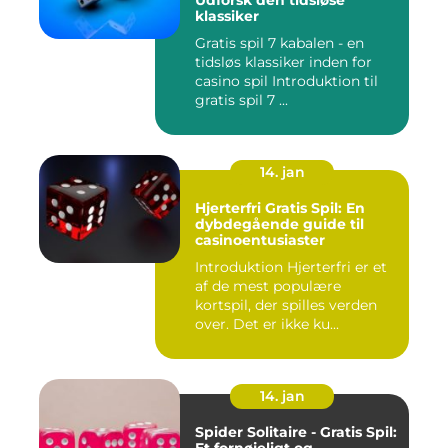
Udforsk den tidsløse
klassiker
Gratis spil 7 kabalen - en
tidsløs klassiker inden for
casino spil Introduktion til
gratis spil 7 ...
14. jan
Hjerterfri Gratis Spil: En
dybdegående guide til
casinoentusiaster
Introduktion Hjerterfri er et
af de mest populære
kortspil, der spilles verden
over. Det er ikke ku...
14. jan
Spider Solitaire - Gratis Spil: