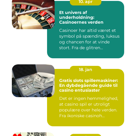
10. apr
Et univers af
underholdning:
Casinoernes verden
Casinoer har altid været et
symbol på spænding, luksus
og chancen for at vinde
stort. Fra de glitren...
18. jan
Gratis slots spillemaskiner:
En dybdegående guide til
casino entusiaster
Det er ingen hemmelighed,
at casino spil er utroligt
populære over hele verden.
Fra ikoniske casinoh...