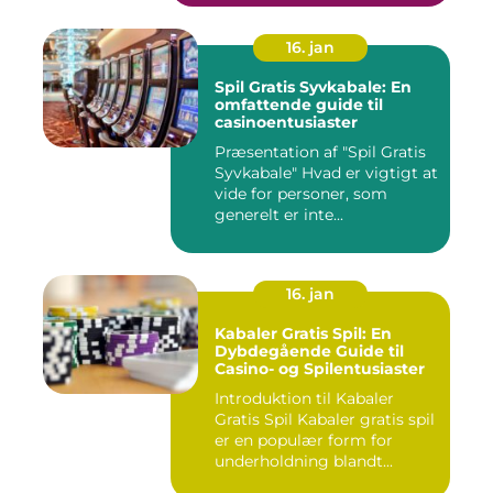
16. jan
Spil Gratis Syvkabale: En
omfattende guide til
casinoentusiaster
Præsentation af "Spil Gratis
Syvkabale" Hvad er vigtigt at
vide for personer, som
generelt er inte...
16. jan
Kabaler Gratis Spil: En
Dybdegående Guide til
Casino- og Spilentusiaster
Introduktion til Kabaler
Gratis Spil Kabaler gratis spil
er en populær form for
underholdning blandt...