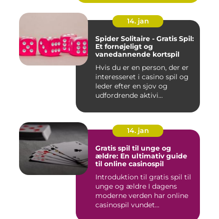
14. jan
Spider Solitaire - Gratis Spil:
Et fornøjeligt og
vanedannende kortspil
Hvis du er en person, der er
interesseret i casino spil og
leder efter en sjov og
udfordrende aktivi...
14. jan
Gratis spil til unge og
ældre: En ultimativ guide
til online casinospil
Introduktion til gratis spil til
unge og ældre I dagens
moderne verden har online
casinospil vundet...