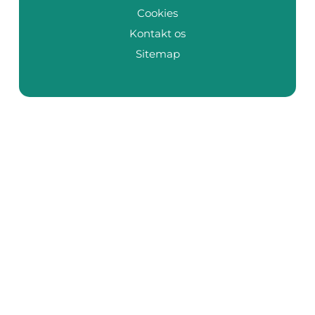
Cookies
Kontakt os
Sitemap