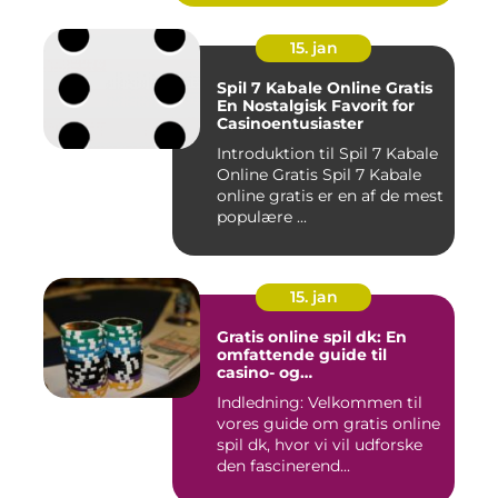
15. jan
Spil 7 Kabale Online Gratis
En Nostalgisk Favorit for
Casinoentusiaster
Introduktion til Spil 7 Kabale
Online Gratis Spil 7 Kabale
online gratis er en af de mest
populære ...
15. jan
Gratis online spil dk: En
omfattende guide til
casino- og
spilinteresserede
Indledning: Velkommen til
vores guide om gratis online
spil dk, hvor vi vil udforske
den fascinerend...