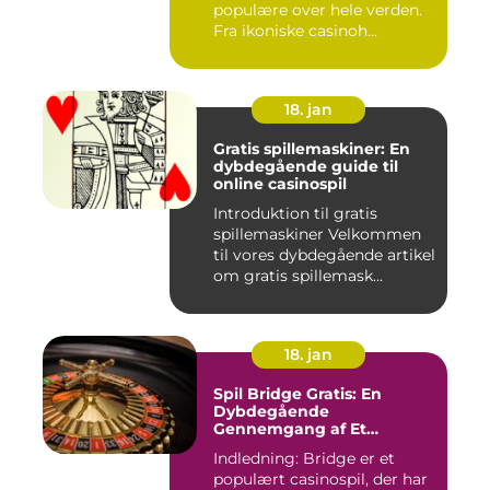
populære over hele verden.
Fra ikoniske casinoh...
18. jan
Gratis spillemaskiner: En
dybdegående guide til
online casinospil
Introduktion til gratis
spillemaskiner Velkommen
til vores dybdegående artikel
om gratis spillemask...
18. jan
Spil Bridge Gratis: En
Dybdegående
Gennemgang af Et
Fascinerende Casinospil
Indledning: Bridge er et
populært casinospil, der har