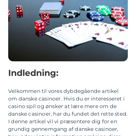
Indledning:
Velkommen til vores dybdegående artikel
om danske casinoer. Hvis du er interesseret i
casino spil og ønsker at lære mere om de
danske casinoer, har du fundet det rette sted.
I denne artikel vil vi præsentere dig for en
grundig gennemgang af danske casinoer,