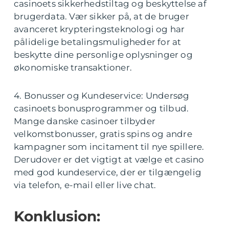
casinoets sikkerhedstiltag og beskyttelse af
brugerdata. Vær sikker på, at de bruger
avanceret krypteringsteknologi og har
pålidelige betalingsmuligheder for at
beskytte dine personlige oplysninger og
økonomiske transaktioner.
4. Bonusser og Kundeservice: Undersøg
casinoets bonusprogrammer og tilbud.
Mange danske casinoer tilbyder
velkomstbonusser, gratis spins og andre
kampagner som incitament til nye spillere.
Derudover er det vigtigt at vælge et casino
med god kundeservice, der er tilgængelig
via telefon, e-mail eller live chat.
Konklusion: