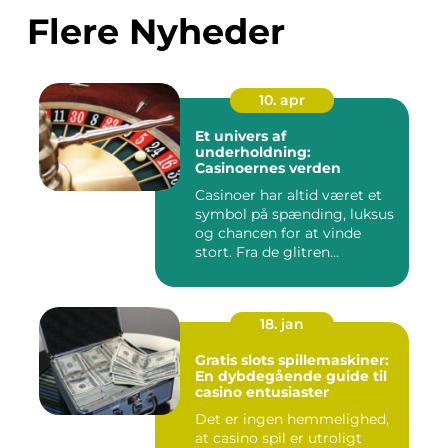
Flere Nyheder
10. apr
Et univers af
underholdning:
Casinoernes verden
Casinoer har altid været et
symbol på spænding, luksus
og chancen for at vinde
stort. Fra de glitren...
18. jan
Gratis slots spillemaskiner:
En dybdegående guide til
casino entusiaster
Det er ingen hemmelighed,
at casino spil er utroligt