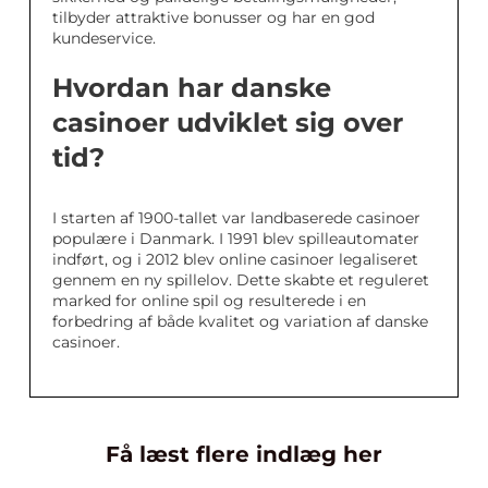
tilbyder attraktive bonusser og har en god
kundeservice.
Hvordan har danske
casinoer udviklet sig over
tid?
I starten af 1900-tallet var landbaserede casinoer
populære i Danmark. I 1991 blev spilleautomater
indført, og i 2012 blev online casinoer legaliseret
gennem en ny spillelov. Dette skabte et reguleret
marked for online spil og resulterede i en
forbedring af både kvalitet og variation af danske
casinoer.
Få læst flere indlæg her