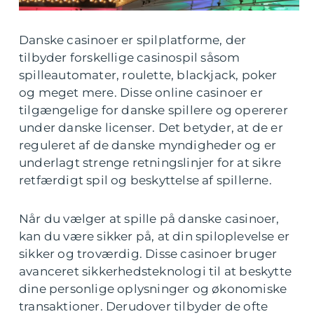
Danske casinoer er spilplatforme, der
tilbyder forskellige casinospil såsom
spilleautomater, roulette, blackjack, poker
og meget mere. Disse online casinoer er
tilgængelige for danske spillere og opererer
under danske licenser. Det betyder, at de er
reguleret af de danske myndigheder og er
underlagt strenge retningslinjer for at sikre
retfærdigt spil og beskyttelse af spillerne.
Når du vælger at spille på danske casinoer,
kan du være sikker på, at din spiloplevelse er
sikker og troværdig. Disse casinoer bruger
avanceret sikkerhedsteknologi til at beskytte
dine personlige oplysninger og økonomiske
transaktioner. Derudover tilbyder de ofte