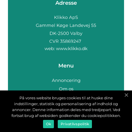
Adresse
web:
www.klikko.dk
Menu
Annoncering
Om os
Cookies
På vores website bruges cookies til at huske dine
indstillinger, statistik og personalisering af indhold og
Kontakt os
annoncer. Denne information deles med tredjepart. Ved
Sitemap
fortsat brug af websiden godkender du cookiepolitikken.
Ok
Privatlivspolitik