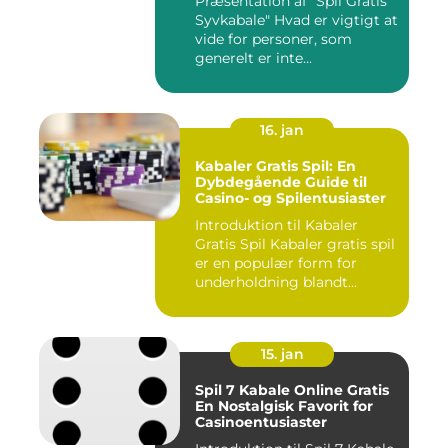
Præsentation af "Spil Gratis
Syvkabale" Hvad er vigtigt at
vide for personer, som
generelt er inte...
16. jan
Kabaler Gratis Spil: En
Dybdegående Guide til
Casino- og Spilentusiaster
Introduktion til Kabaler
Gratis Spil Kabaler gratis spil
er en populær form for
underholdning blandt...
15. jan
Spil 7 Kabale Online Gratis
En Nostalgisk Favorit for
Casinoentusiaster