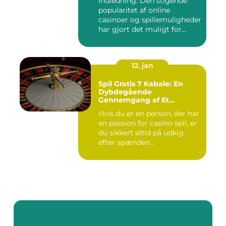
Indledning: Den stigende
popularitet af online
casinoer og spillemuligheder
har gjort det muligt for...
12. jan
Spil Gratis 7 Kabale: En
Dybdegående
Gennemgang af Et
Tidsfordriv Til Casino Spil
Hvis du er en person, der har
Entusiaster
en passion for casino spil, er
du sikkert altid på udkig
efter spænden...