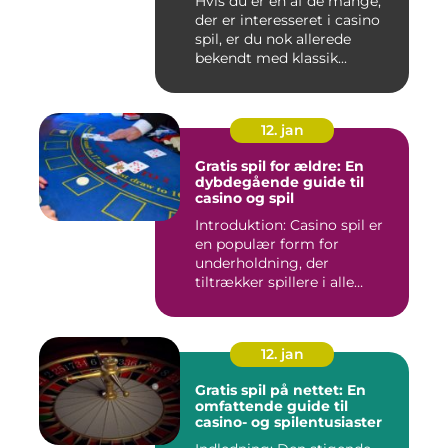
Hvis du er en af de mange,
der er interesseret i casino
spil, er du nok allerede
bekendt med klassik...
12. jan
Gratis spil for ældre: En
dybdegående guide til
casino og spil
Introduktion: Casino spil er
en populær form for
underholdning, der
tiltrækker spillere i alle
aldre...
12. jan
Gratis spil på nettet: En
omfattende guide til
casino- og spilentusiaster