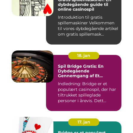
dybdegående guide til
online casinospil
Introduktion til gratis
spillemaskiner Velkommen
til vores dybdegående artikel
om gratis spillemask...
18. jan
Spil Bridge Gratis: En
Dybdegående
Gennemgang af Et
Fascinerende Casinospil
Indledning: Bridge er et
populært casinospil, der har
tiltrukket spilleglade
personer i årevis. Dett...
17. jan
Bridge er et populært