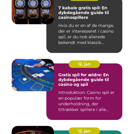
7 kabale gratis spil: En
dybdegående guide til
casinospillere
Hvis du er en af de mange,
der er interesseret i casino
spil, er du nok allerede
bekendt med klassik...
12. jan
Gratis spil for ældre: En
dybdegående guide til
casino og spil
Introduktion: Casino spil er
en populær form for
underholdning, der
tiltrækker spillere i alle
aldre...
12. jan