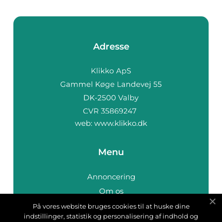
Adresse
web:
www.klikko.dk
Menu
Annoncering
Om os
Cookies
På vores website bruges cookies til at huske dine
indstillinger, statistik og personalisering af indhold og
Kontakt os