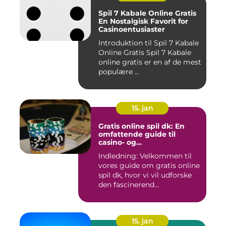
Spil 7 Kabale Online Gratis
En Nostalgisk Favorit for
Casinoentusiaster
Introduktion til Spil 7 Kabale
Online Gratis Spil 7 Kabale
online gratis er en af de mest
populære ...
15. jan
Gratis online spil dk: En
omfattende guide til
casino- og
spilinteresserede
Indledning: Velkommen til
vores guide om gratis online
spil dk, hvor vi vil udforske
den fascinerend...
15. jan