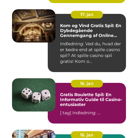
17. jan
Kom og Vind Gratis Spil: En
Dybdegående
Gennemgang af Online
Casino Spil
Indledning: Ved du, hvad der
er bedre end at spille casino
spil? At spille casino spil
gratis! Kom o...
16. jan
Gratis Roulette Spil: En
Informativ Guide til Casino-
entusiaster
[ tag] Indledning: ...
16. jan