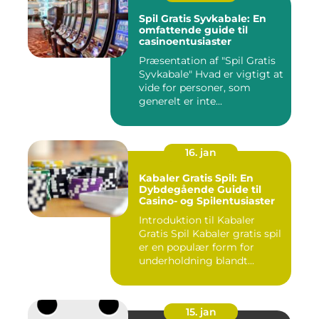
Spil Gratis Syvkabale: En
omfattende guide til
casinoentusiaster
Præsentation af "Spil Gratis
Syvkabale" Hvad er vigtigt at
vide for personer, som
generelt er inte...
16. jan
Kabaler Gratis Spil: En
Dybdegående Guide til
Casino- og Spilentusiaster
Introduktion til Kabaler
Gratis Spil Kabaler gratis spil
er en populær form for
underholdning blandt...
15. jan