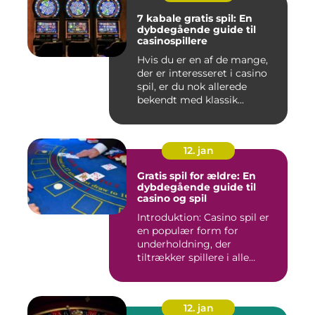
7 kabale gratis spil: En
dybdegående guide til
casinospillere
Hvis du er en af de mange,
der er interesseret i casino
spil, er du nok allerede
bekendt med klassik...
12. jan
Gratis spil for ældre: En
dybdegående guide til
casino og spil
Introduktion: Casino spil er
en populær form for
underholdning, der
tiltrækker spillere i alle
aldre...
12. jan