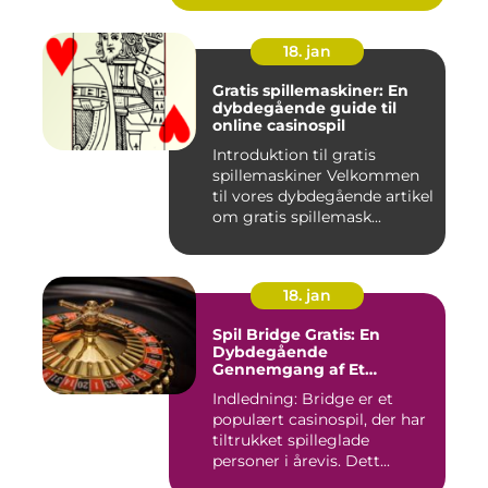
18. jan
Gratis spillemaskiner: En
dybdegående guide til
online casinospil
Introduktion til gratis
spillemaskiner Velkommen
til vores dybdegående artikel
om gratis spillemask...
18. jan
Spil Bridge Gratis: En
Dybdegående
Gennemgang af Et
Fascinerende Casinospil
Indledning: Bridge er et
populært casinospil, der har
tiltrukket spilleglade
personer i årevis. Dett...