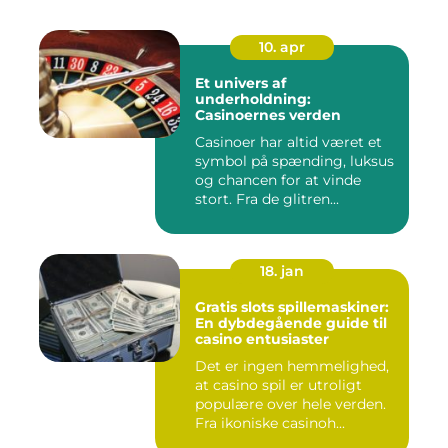
10. apr
Et univers af
underholdning:
Casinoernes verden
Casinoer har altid været et
symbol på spænding, luksus
og chancen for at vinde
stort. Fra de glitren...
18. jan
Gratis slots spillemaskiner:
En dybdegående guide til
casino entusiaster
Det er ingen hemmelighed,
at casino spil er utroligt
populære over hele verden.
Fra ikoniske casinoh...