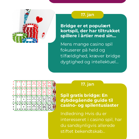
17. jan
Bridge er et populært
kortspil, der har tiltrukket
spillere i årtier med sin
kompleksitet og
Mens mange casino spil
strategiske natur
fokuserer på held og
tilfældighed, kræver bridge
dygtighed og intellektuel
fæ...
17. jan
Spil gratis bridge: En
dybdegående guide til
casino- og spilentusiaster
Indledning Hvis du er
interesseret i casino spil, har
du sandsynligvis allerede
stiftet bekendtskab...