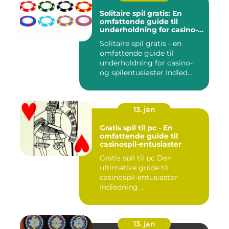
Solitaire spil gratis: En
omfattende guide til
underholdning for casino-
og spilentusiaster
Solitaire spil gratis - en
omfattende guide til
underholdning for casino-
og spilentusiaster Indled...
13. jan
Gratis spil til pc - En
omfattende guide til
casinospil-entusiaster
Gratis spil til pc Den
ultimative guide til
casinospil-entusiaster
Indledning ...
13. jan