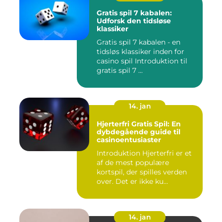
Gratis spil 7 kabalen:
Udforsk den tidsløse
klassiker
Gratis spil 7 kabalen - en
tidsløs klassiker inden for
casino spil Introduktion til
gratis spil 7 ...
14. jan
Hjerterfri Gratis Spil: En
dybdegående guide til
casinoentusiaster
Introduktion Hjerterfri er et
af de mest populære
kortspil, der spilles verden
over. Det er ikke ku...
14. jan