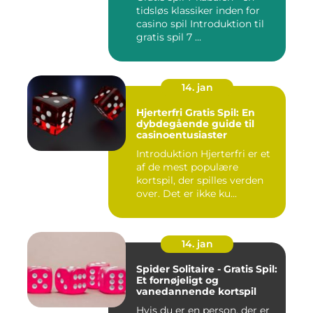
tidsløs klassiker inden for
casino spil Introduktion til
gratis spil 7 ...
14. jan
Hjerterfri Gratis Spil: En
dybdegående guide til
casinoentusiaster
Introduktion Hjerterfri er et
af de mest populære
kortspil, der spilles verden
over. Det er ikke ku...
14. jan
Spider Solitaire - Gratis Spil:
Et fornøjeligt og
vanedannende kortspil
Hvis du er en person, der er