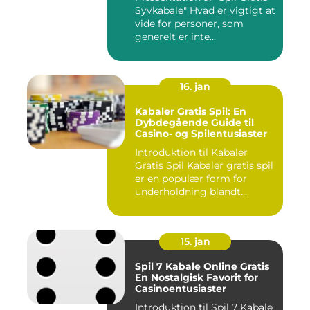
Syvkabale" Hvad er vigtigt at
vide for personer, som
generelt er inte...
16. jan
Kabaler Gratis Spil: En
Dybdegående Guide til
Casino- og Spilentusiaster
Introduktion til Kabaler
Gratis Spil Kabaler gratis spil
er en populær form for
underholdning blandt...
15. jan
Spil 7 Kabale Online Gratis
En Nostalgisk Favorit for
Casinoentusiaster
Introduktion til Spil 7 Kabale