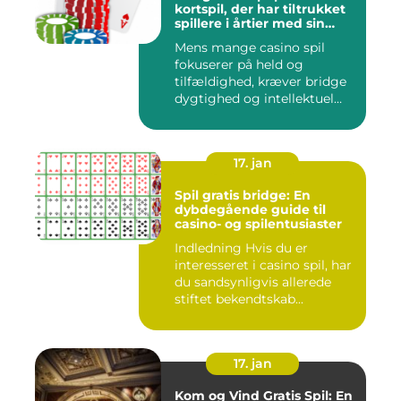
kortspil, der har tiltrukket
spillere i årtier med sin
kompleksitet og
Mens mange casino spil
strategiske natur
fokuserer på held og
tilfældighed, kræver bridge
dygtighed og intellektuel
fæ...
17. jan
Spil gratis bridge: En
dybdegående guide til
casino- og spilentusiaster
Indledning Hvis du er
interesseret i casino spil, har
du sandsynligvis allerede
stiftet bekendtskab...
17. jan
Kom og Vind Gratis Spil: En