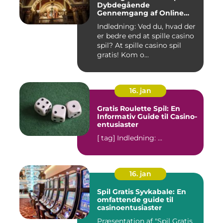
Dybdegående
Gennemgang af Online
Casino Spil
Indledning: Ved du, hvad der
er bedre end at spille casino
spil? At spille casino spil
gratis! Kom o...
16. jan
Gratis Roulette Spil: En
Informativ Guide til Casino-
entusiaster
[ tag] Indledning: ...
16. jan
Spil Gratis Syvkabale: En
omfattende guide til
casinoentusiaster
Præsentation af "Spil Gratis