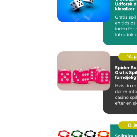
Udforsk d
klassiker
Gratis spil
en tidsløs
inden for 
Introduktio
spil 7 ...
14. 
Spider Sol
Gratis Spil
fornøjelig
vanedan
Hvis du er
kortspil
der er inte
casino spi
efter en s
udfordrend
13. j
Solitaire s