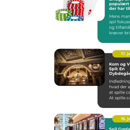
populært 
der har ti
spillere i
Mens man
sin kompl
spil fokus
strategis
og tilfæld
kræver br
dygtighed
intellektue
17. j
Kom og Vi
Spil: En
Dybdegå
Gennemg
Indledning
Online Ca
hvad der 
at spille c
At spille c
gratis! Kom
16. j
Spil Grati