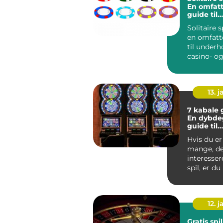
En omfat
guide til
underhold
Solitaire s
casino- o
en omfatt
spilentusi
til underh
casino- o
spilentusi
Indled...
13. j
7 kabale g
En dybd
guide til
casinospil
Hvis du er
mange, de
interesser
spil, er du
allerede 
klassik...
12. j
Gratis spi