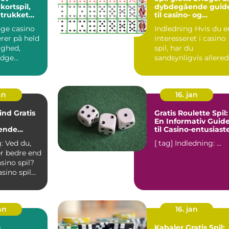
kortspil,
dybdegående guid
ltrukket
til casino- og
 årtier med
spilentusiaster
ge casino
Indledning Hvis du er
eksitet og
erer på held
interesseret i casino
ke natur
ighed,
spil, har du
idge
sandsynligvis allere
 og
stiftet bekendtskab...
l fæ...
an
16. jan
nd Gratis
Gratis Roulette Spil:
En Informativ Guid
ende
til Casino-entusiast
ang af
: Ved du,
[ tag] Indledning: ...
sino Spil
er bedre end
asino spil?
asino spil
 o...
an
16. jan
s
Kabaler Gratis Spil: