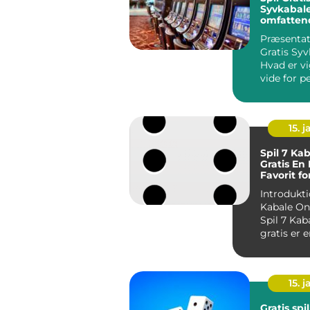
Syvkabale
omfattend
casinoent
Præsentati
Gratis Syv
Hvad er vi
vide for p
som genere
15. j
Spil 7 Ka
Gratis En Nostalgisk
Favorit fo
Casinoent
Introduktio
Kabale Onl
Spil 7 Kab
gratis er e
mest popul
15. j
Gratis spi