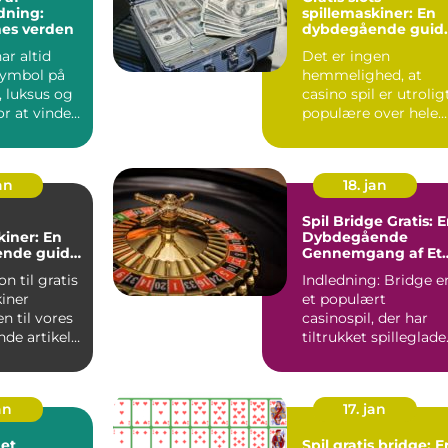
dning:
spillemaskiner: En
nes verden
dybdegående guid
til casino entusiaste
ar altid
Det er ingen
symbol på
hemmelighed, at
 luksus og
casino spil er utrolig
r at vinde
populære over hele
e glitren...
verden. Fra ikoniske
casinoh...
an
18. jan
Spil Bridge Gratis: 
kiner: En
Dybdegående
nde guide
Gennemgang af Et
 casinospil
Fascinerende
n til gratis
Indledning: Bridge e
Casinospil
kiner
et populært
 til vores
casinospil, der har
de artikel
tiltrukket spilleglade
spillemask...
personer i årevis.
Dett...
an
17. jan
 et
Spil gratis bridge: E