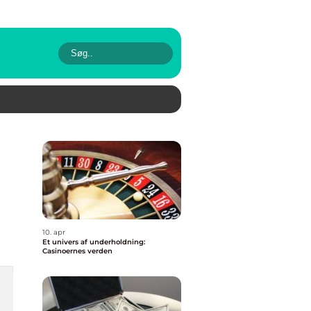
10. apr
Et univers af underholdning:
Casinoernes verden