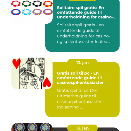
Solitaire spil gratis: En
omfattende guide til
underholdning for casino-
og spilentusiaster
Solitaire spil gratis - en
omfattende guide til
underholdning for casino-
og spilentusiaster Indled...
13. jan
Gratis spil til pc - En
omfattende guide til
casinospil-entusiaster
Gratis spil til pc Den
ultimative guide til
casinospil-entusiaster
Indledning ...
13. jan