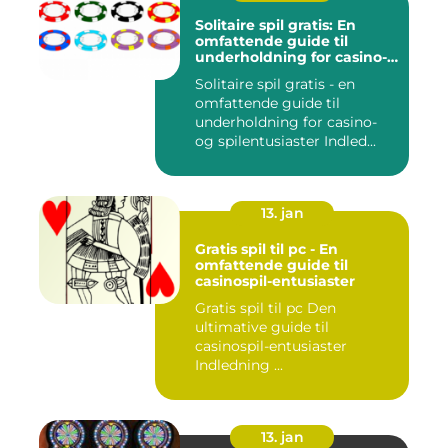
Solitaire spil gratis: En
omfattende guide til
underholdning for casino-
og spilentusiaster
Solitaire spil gratis - en
omfattende guide til
underholdning for casino-
og spilentusiaster Indled...
13. jan
Gratis spil til pc - En
omfattende guide til
casinospil-entusiaster
Gratis spil til pc Den
ultimative guide til
casinospil-entusiaster
Indledning ...
13. jan