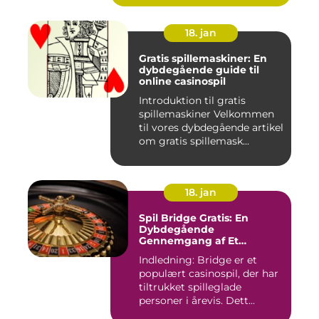
18. jan
Gratis spillemaskiner: En
dybdegående guide til
online casinospil
Introduktion til gratis
spillemaskiner Velkommen
til vores dybdegående artikel
om gratis spillemask...
18. jan
Spil Bridge Gratis: En
Dybdegående
Gennemgang af Et
Fascinerende Casinospil
Indledning: Bridge er et
populært casinospil, der har
tiltrukket spilleglade
personer i årevis. Dett...