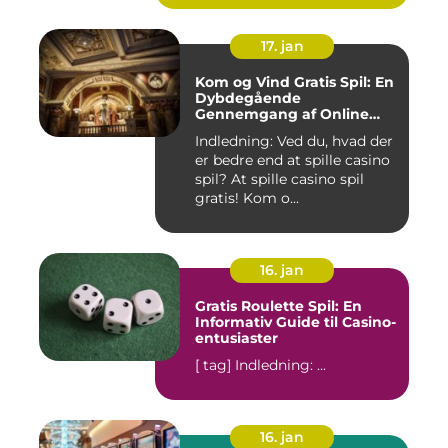
17. jan
Kom og Vind Gratis Spil: En
Dybdegående
Gennemgang af Online
Casino Spil
Indledning: Ved du, hvad der
er bedre end at spille casino
spil? At spille casino spil
gratis! Kom o...
16. jan
Gratis Roulette Spil: En
Informativ Guide til Casino-
entusiaster
[ tag] Indledning: ...
16. jan