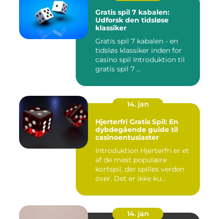
Gratis spil 7 kabalen:
Udforsk den tidsløse
klassiker
Gratis spil 7 kabalen - en
tidsløs klassiker inden for
casino spil Introduktion til
gratis spil 7 ...
14. jan
Hjerterfri Gratis Spil: En
dybdegående guide til
casinoentusiaster
Introduktion Hjerterfri er et
af de mest populære
kortspil, der spilles verden
over. Det er ikke ku...
14. jan