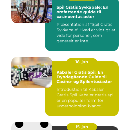
Spil Gratis Syvkabale: En
omfattende guide til
casinoentusiaster
Præsentation af "Spil Gratis
Syvkabale" Hvad er vigtigt at
vide for personer, som
generelt er inte...
16. jan
Kabaler Gratis Spil: En
Dybdegående Guide til
Casino- og Spilentusiaster
Introduktion til Kabaler
Gratis Spil Kabaler gratis spil
er en populær form for
underholdning blandt...
15. jan