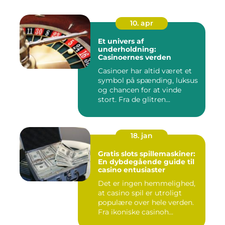
10. apr
Et univers af
underholdning:
Casinoernes verden
Casinoer har altid været et
symbol på spænding, luksus
og chancen for at vinde
stort. Fra de glitren...
18. jan
Gratis slots spillemaskiner:
En dybdegående guide til
casino entusiaster
Det er ingen hemmelighed,
at casino spil er utroligt
populære over hele verden.
Fra ikoniske casinoh...