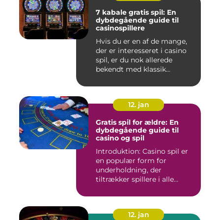
7 kabale gratis spil: En
dybdegående guide til
casinospillere
Hvis du er en af de mange,
der er interesseret i casino
spil, er du nok allerede
bekendt med klassik...
12. jan
Gratis spil for ældre: En
dybdegående guide til
casino og spil
Introduktion: Casino spil er
en populær form for
underholdning, der
tiltrækker spillere i alle
aldre...
12. jan