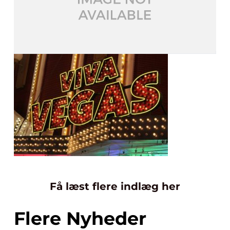
Få læst flere indlæg her
Flere Nyheder