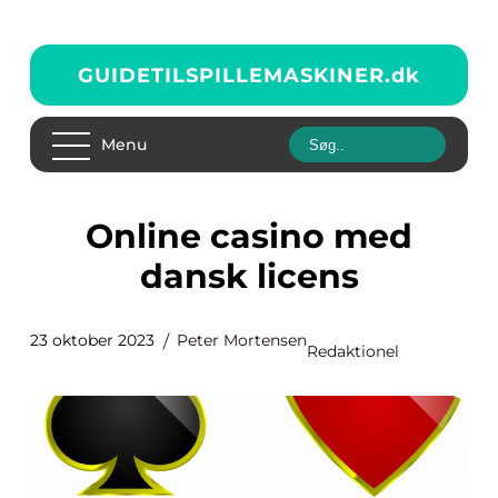
GUIDETILSPILLEMASKINER.
dk
Menu
Online casino med
dansk licens
23 oktober 2023
Peter Mortensen
Redaktionel