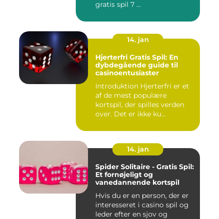
gratis spil 7 ...
14. jan
Hjerterfri Gratis Spil: En
dybdegående guide til
casinoentusiaster
Introduktion Hjerterfri er et
af de mest populære
kortspil, der spilles verden
over. Det er ikke ku...
14. jan
Spider Solitaire - Gratis Spil:
Et fornøjeligt og
vanedannende kortspil
Hvis du er en person, der er
interesseret i casino spil og
leder efter en sjov og