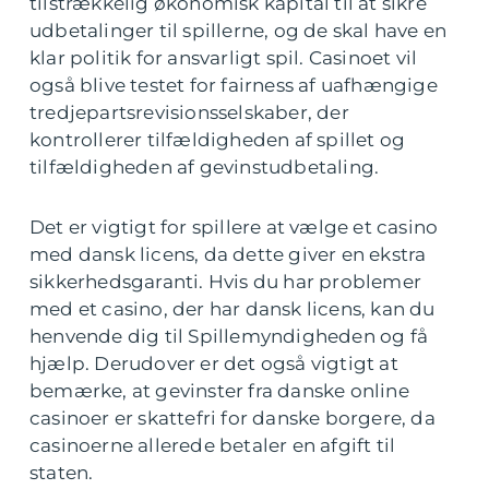
tilstrækkelig økonomisk kapital til at sikre
udbetalinger til spillerne, og de skal have en
klar politik for ansvarligt spil. Casinoet vil
også blive testet for fairness af uafhængige
tredjepartsrevisionsselskaber, der
kontrollerer tilfældigheden af spillet og
tilfældigheden af gevinstudbetaling.
Det er vigtigt for spillere at vælge et casino
med dansk licens, da dette giver en ekstra
sikkerhedsgaranti. Hvis du har problemer
med et casino, der har dansk licens, kan du
henvende dig til Spillemyndigheden og få
hjælp. Derudover er det også vigtigt at
bemærke, at gevinster fra danske online
casinoer er skattefri for danske borgere, da
casinoerne allerede betaler en afgift til
staten.