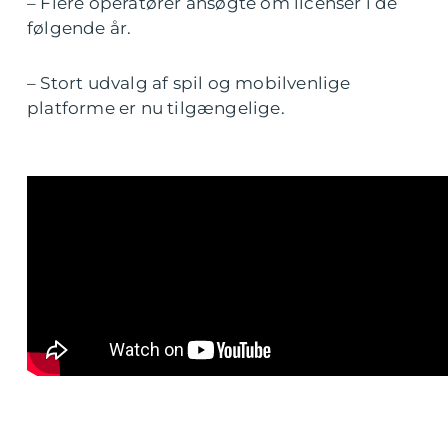
– Flere operatører ansøgte om licenser i de
følgende år.
– Stort udvalg af spil og mobilvenlige
platforme er nu tilgængelige.