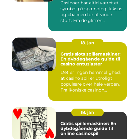
Casinoer har altid været et
symbol på spænding, luksus
og chancen for at vinde
stort. Fra de glitren...
18. jan
Gratis slots spillemaskiner:
En dybdegående guide til
casino entusiaster
Det er ingen hemmelighed,
at casino spil er utroligt
populære over hele verden.
Fra ikoniske casinoh...
18. jan
Gratis spillemaskiner: En
dybdegående guide til
online casinospil