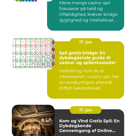
Mens mange casino spil
strategiske natur
fokuserer på held og
tilfældighed, kræver bridge
dygtighed og intellektuel
fæ...
17. jan
Spil gratis bridge: En
dybdegående guide til
casino- og spilentusiaster
Indledning Hvis du er
interesseret i casino spil, har
du sandsynligvis allerede
stiftet bekendtskab...
17. jan
Kom og Vind Gratis Spil: En
Dybdegående
Gennemgang af Online
Casino Spil