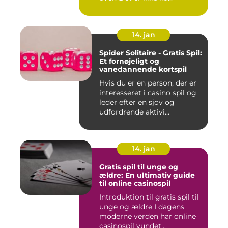
14. jan
Spider Solitaire - Gratis Spil:
Et fornøjeligt og
vanedannende kortspil
Hvis du er en person, der er
interesseret i casino spil og
leder efter en sjov og
udfordrende aktivi...
14. jan
Gratis spil til unge og
ældre: En ultimativ guide
til online casinospil
Introduktion til gratis spil til
unge og ældre I dagens
moderne verden har online
casinospil vundet...