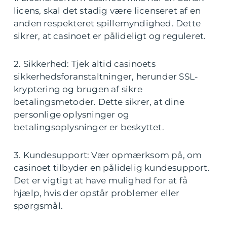
licens, skal det stadig være licenseret af en
anden respekteret spillemyndighed. Dette
sikrer, at casinoet er pålideligt og reguleret.
2. Sikkerhed: Tjek altid casinoets
sikkerhedsforanstaltninger, herunder SSL-
kryptering og brugen af sikre
betalingsmetoder. Dette sikrer, at dine
personlige oplysninger og
betalingsoplysninger er beskyttet.
3. Kundesupport: Vær opmærksom på, om
casinoet tilbyder en pålidelig kundesupport.
Det er vigtigt at have mulighed for at få
hjælp, hvis der opstår problemer eller
spørgsmål.