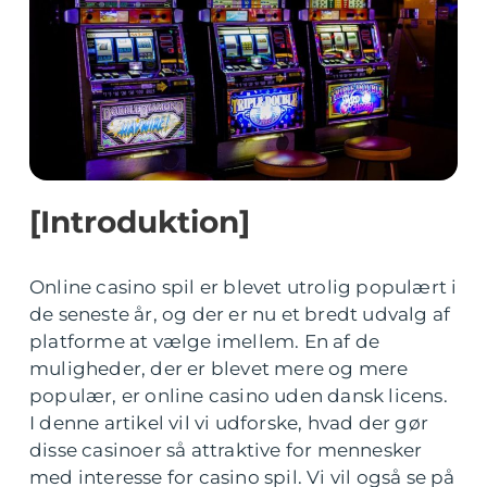
[Introduktion]
Online casino spil er blevet utrolig populært i
de seneste år, og der er nu et bredt udvalg af
platforme at vælge imellem. En af de
muligheder, der er blevet mere og mere
populær, er online casino uden dansk licens.
I denne artikel vil vi udforske, hvad der gør
disse casinoer så attraktive for mennesker
med interesse for casino spil. Vi vil også se på