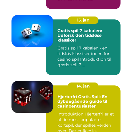
15. jan
Gratis spil 7 kabalen:
Udforsk den tidsløse
klassiker
Gratis spil 7 kabalen - en
tidsløs klassiker inden for
casino spil Introduktion til
gratis spil 7 ...
14. jan
Hjerterfri Gratis Spil: En
dybdegående guide til
casinoentusiaster
Introduktion Hjerterfri er et
af de mest populære
kortspil, der spilles verden
over. Det er ikke ku...