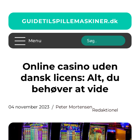
GUIDETILSPILLEMASKINER.
dk
Menu
Online casino uden
dansk licens: Alt, du
behøver at vide
04 november 2023
Peter Mortensen
Redaktionel