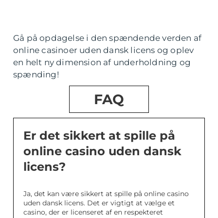
Gå på opdagelse i den spændende verden af
online casinoer uden dansk licens og oplev
en helt ny dimension af underholdning og
spænding!
FAQ
Er det sikkert at spille på
online casino uden dansk
licens?
Ja, det kan være sikkert at spille på online casino
uden dansk licens. Det er vigtigt at vælge et
casino, der er licenseret af en respekteret