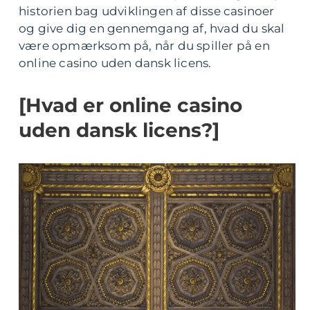
historien bag udviklingen af disse casinoer
og give dig en gennemgang af, hvad du skal
være opmærksom på, når du spiller på en
online casino uden dansk licens.
[Hvad er online casino
uden dansk licens?]