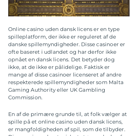
Online casino uden dansk licens er en type
spilleplatform, der ikke er reguleret af de
danske spillemyndigheder. Disse casinoer er
ofte baseret i udlandet og har derfor ikke
opnået en dansk licens. Det betyder dog
ikke, at de ikke er pålidelige. Faktisk er
mange af disse casinoer licenseret af andre
respekterede spillemyndigheder som Malta
Gaming Authority eller UK Gambling
Commission.
En af de primære grunde til, at folk vælger at
spille på et online casino uden dansk licens,
er mangfoldigheden af spil, som de tilbyder.