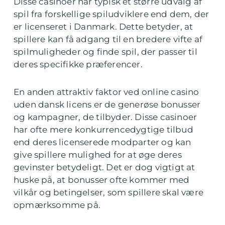
Disse casinoer har typisk et større udvalg af
spil fra forskellige spiludviklere end dem, der
er licenseret i Danmark. Dette betyder, at
spillere kan få adgang til en bredere vifte af
spilmuligheder og finde spil, der passer til
deres specifikke præferencer.
En anden attraktiv faktor ved online casino
uden dansk licens er de generøse bonusser
og kampagner, de tilbyder. Disse casinoer
har ofte mere konkurrencedygtige tilbud
end deres licenserede modparter og kan
give spillere mulighed for at øge deres
gevinster betydeligt. Det er dog vigtigt at
huske på, at bonusser ofte kommer med
vilkår og betingelser, som spillere skal være
opmærksomme på.