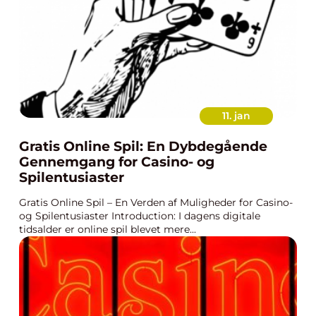
11. jan
Gratis Online Spil: En Dybdegående
Gennemgang for Casino- og
Spilentusiaster
Gratis Online Spil – En Verden af Muligheder for Casino-
og Spilentusiaster Introduction: I dagens digitale
tidsalder er online spil blevet mere...