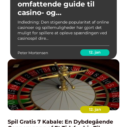
omfattende guide til
casino- og
spilentusiaster
Indledning: Den stigende popularitet af online
casinoer og spillemuligheder har gjort det
muligt for spillere at opleve spændingen ved
casinospil dire...
12. jan
Peter Mortensen
12. jan
Spil Gratis 7 Kabale: En Dybdegående