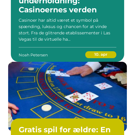
underholdning:
Casinoernes verden
Casinoer har altid været et symbol på
spænding, luksus og chancen for at vinde
stort. Fra de glitrende etablissementer i Las
Vegas til de virtuelle ha...
10. apr
Noah Petersen
Gratis spil for ældre: En