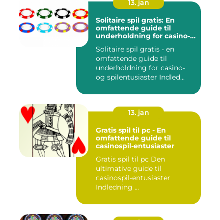
13. jan
Solitaire spil gratis: En
omfattende guide til
underholdning for casino-
og spilentusiaster
Solitaire spil gratis - en
omfattende guide til
underholdning for casino-
og spilentusiaster Indled...
13. jan
Gratis spil til pc - En
omfattende guide til
casinospil-entusiaster
Gratis spil til pc Den
ultimative guide til
casinospil-entusiaster
Indledning ...