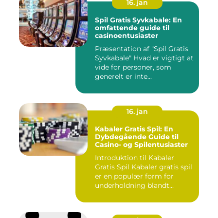
16. jan
Spil Gratis Syvkabale: En
omfattende guide til
casinoentusiaster
Præsentation af "Spil Gratis
Syvkabale" Hvad er vigtigt at
vide for personer, som
generelt er inte...
16. jan
Kabaler Gratis Spil: En
Dybdegående Guide til
Casino- og Spilentusiaster
Introduktion til Kabaler
Gratis Spil Kabaler gratis spil
er en populær form for
underholdning blandt...