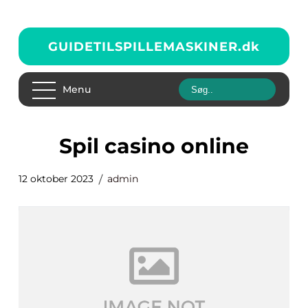
GUIDETILSPILLEMASKINER.
dk
Menu
spil casino online
12 oktober 2023
admin