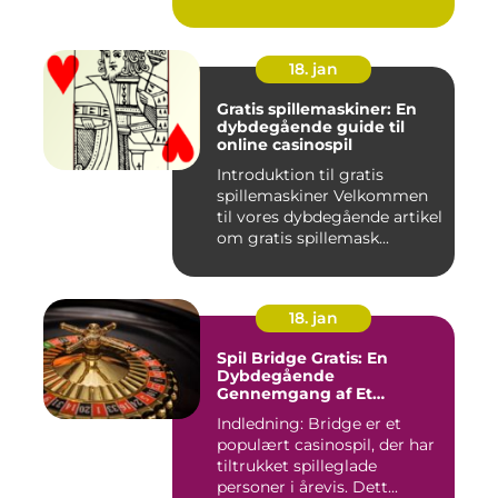
18. jan
Gratis spillemaskiner: En
dybdegående guide til
online casinospil
Introduktion til gratis
spillemaskiner Velkommen
til vores dybdegående artikel
om gratis spillemask...
18. jan
Spil Bridge Gratis: En
Dybdegående
Gennemgang af Et
Fascinerende Casinospil
Indledning: Bridge er et
populært casinospil, der har
tiltrukket spilleglade
personer i årevis. Dett...