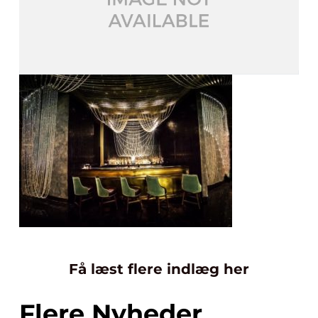
Få læst flere indlæg her
Flere Nyheder