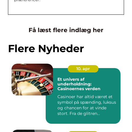
Få læst flere indlæg her
Flere Nyheder
10. apr
Et univers af
underholdning:
Casinoernes verden
Casinoer har altid været et
symbol på spænding, luksus
og chancen for at vinde
stort. Fra de glitren...