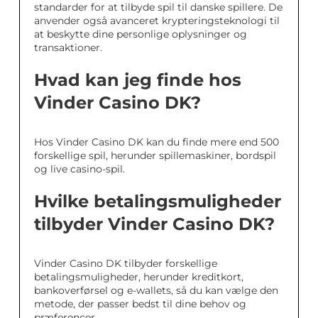
standarder for at tilbyde spil til danske spillere. De
anvender også avanceret krypteringsteknologi til
at beskytte dine personlige oplysninger og
transaktioner.
Hvad kan jeg finde hos
Vinder Casino DK?
Hos Vinder Casino DK kan du finde mere end 500
forskellige spil, herunder spillemaskiner, bordspil
og live casino-spil.
Hvilke betalingsmuligheder
tilbyder Vinder Casino DK?
Vinder Casino DK tilbyder forskellige
betalingsmuligheder, herunder kreditkort,
bankoverførsel og e-wallets, så du kan vælge den
metode, der passer bedst til dine behov og
præferencer.