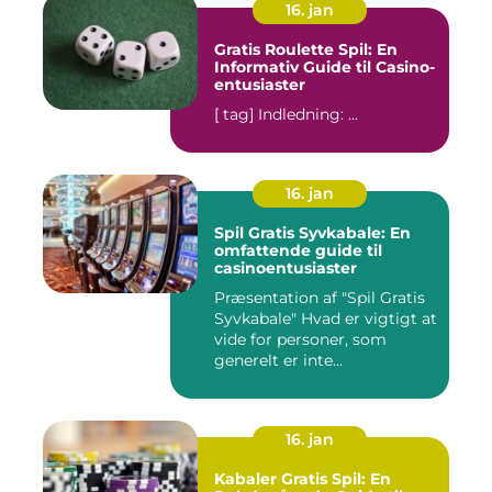
16. jan
Gratis Roulette Spil: En
Informativ Guide til Casino-
entusiaster
[ tag] Indledning: ...
16. jan
Spil Gratis Syvkabale: En
omfattende guide til
casinoentusiaster
Præsentation af "Spil Gratis
Syvkabale" Hvad er vigtigt at
vide for personer, som
generelt er inte...
16. jan
Kabaler Gratis Spil: En