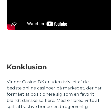
Konklusion
Vinder Casino DK er uden tvivl et af de
bedste online casinoer på markedet, der har
formået at positionere sig som en favorit
blandt danske spillere. Med en bred vifte af
spil, attraktive bonusser, brugervenlig