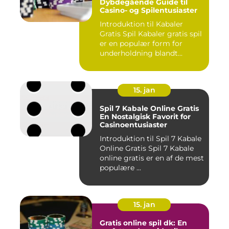
Dybdegående Guide til
Casino- og Spilentusiaster
Introduktion til Kabaler
Gratis Spil Kabaler gratis spil
er en populær form for
underholdning blandt...
15. jan
Spil 7 Kabale Online Gratis
En Nostalgisk Favorit for
Casinoentusiaster
Introduktion til Spil 7 Kabale
Online Gratis Spil 7 Kabale
online gratis er en af de mest
populære ...
15. jan
Gratis online spil dk: En