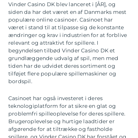
Vinder Casino DK blev lanceret i [ÅR], og
siden da har det været en af Danmarks mest
populære online casinoer. Casinoet har
været i stand til at tilpasse sig de konstante
ændringer og krav i industrien for at forblive
relevant og attraktivt for spillere. I
begyndelsen tilbød Vinder Casino DK et
grundlæggende udvalg af spil, men med
tiden har de udvidet deres sortiment og
tilføjet flere populære spillemaskiner og
bordspil.
Casinoet har også investeret i deres
teknologiplatform for at sikre en glat og
problemfri spilleoplevelse for deres spillere.
Brugeroplevelse og hurtige laadtider er
afgørende for at tiltrække og fastholde
spillere, og Vinder Casino DK har forstået og