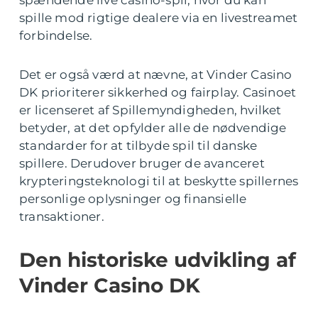
spændende live casino-spil, hvor du kan
spille mod rigtige dealere via en livestreamet
forbindelse.
Det er også værd at nævne, at Vinder Casino
DK prioriterer sikkerhed og fairplay. Casinoet
er licenseret af Spillemyndigheden, hvilket
betyder, at det opfylder alle de nødvendige
standarder for at tilbyde spil til danske
spillere. Derudover bruger de avanceret
krypteringsteknologi til at beskytte spillernes
personlige oplysninger og finansielle
transaktioner.
Den historiske udvikling af
Vinder Casino DK