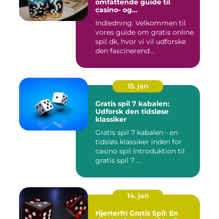
omfattende guide til
casino- og
spilinteresserede
Indledning: Velkommen til
vores guide om gratis online
spil dk, hvor vi vil udforske
den fascinerend...
15. jan
Gratis spil 7 kabalen:
Udforsk den tidsløse
klassiker
Gratis spil 7 kabalen - en
tidsløs klassiker inden for
casino spil Introduktion til
gratis spil 7 ...
14. jan
Hjerterfri Gratis Spil: En