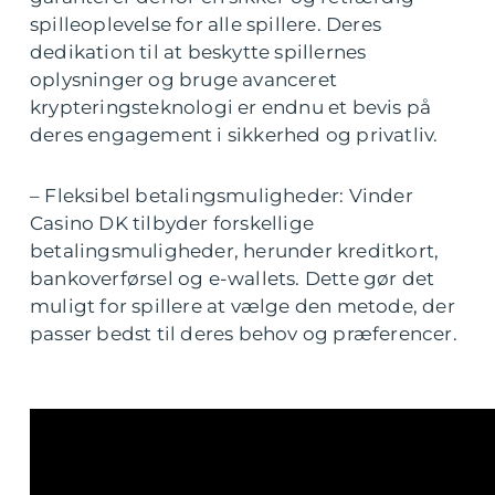
spilleoplevelse for alle spillere. Deres
dedikation til at beskytte spillernes
oplysninger og bruge avanceret
krypteringsteknologi er endnu et bevis på
deres engagement i sikkerhed og privatliv.
– Fleksibel betalingsmuligheder: Vinder
Casino DK tilbyder forskellige
betalingsmuligheder, herunder kreditkort,
bankoverførsel og e-wallets. Dette gør det
muligt for spillere at vælge den metode, der
passer bedst til deres behov og præferencer.