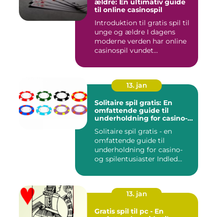
ældre: En ultimativ guide
til online casinospil
Introduktion til gratis spil til
unge og ældre I dagens
moderne verden har online
casinospil vundet...
13. jan
Solitaire spil gratis: En
omfattende guide til
underholdning for casino-
og spilentusiaster
Solitaire spil gratis - en
omfattende guide til
underholdning for casino-
og spilentusiaster Indled...
13. jan
Gratis spil til pc - En