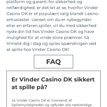
platform og garanti for sikkerhed og
retfærdighed, er det let at se, hvorfor Vinder
Casino DK er et populært valg blandt casino-
entusiaster. Uanset om du er nybegynder
eller en erfaren spiller, vil du med sikkerhed
nyde din tid hos Vinder Casino DK og have
mulighed for at vinde store præmier. Så
tilmeld dig i dag og oplev spændingen ved
at spille hos Vinder Casino DK!
FAQ
Er Vinder Casino DK sikkert
at spille på?
Ja, Vinder Casino DK er licenseret af
Spillemyndigheden og opfylder alle nødvendige