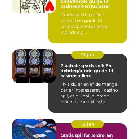
omfattende guide til
casinospil-entusiaster
Gratis spil til pc Den
ultimative guide til
casinospil-entusiaster
Indledning ...
13. jan
7 kabale gratis spil: En
dybdegående guide til
casinospillere
Hvis du er en af de mange,
der er interesseret i casino
spil, er du nok allerede
bekendt med klassik...
12. jan
Gratis spil for ældre: En